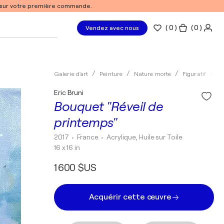
% sur votre première commande.
(
0
)
( 0 )
Vendez avec nous
Galerie d'art
Peinture
Nature morte
Figuratif
Ac
Eric Bruni
Bouquet "Réveil de
printemps"
2017
• France
•
Acrylique, Huile sur Toile
16 x 16 in
1 600 $US
Acquérir cette œuvre