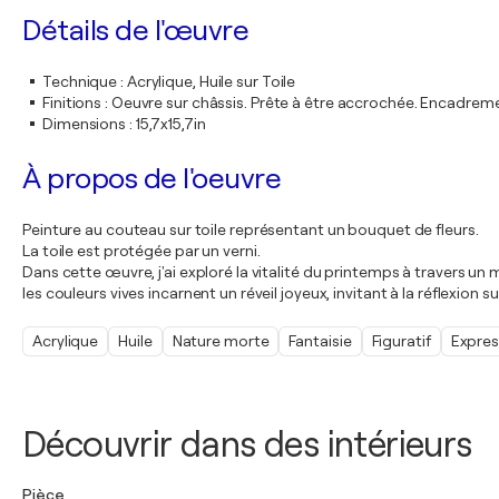
Détails de l'œuvre
Technique
:
Acrylique, Huile sur Toile
Finitions
:
Oeuvre sur châssis. Prête à être accrochée. Encadre
Dimensions
:
15,7x15,7in
À propos de l'oeuvre
Peinture au couteau sur toile représentant un bouquet de fleurs.
La toile est protégée par un verni.
Dans cette œuvre, j'ai exploré la vitalité du printemps à travers u
les couleurs vives incarnent un réveil joyeux, invitant à la réflexio
Acrylique
Huile
Nature morte
Fantaisie
Figuratif
Expre
Découvrir dans des intérieurs
Pièce