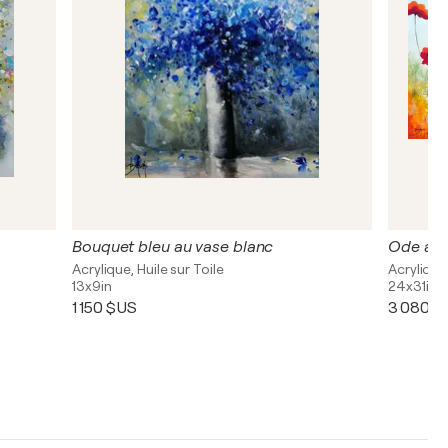
Bouquet bleu au vase blanc
Ode aux
Acrylique, Huile sur Toile
Acrylique,
13x9in
24x31in
1 150 $US
3 080 $