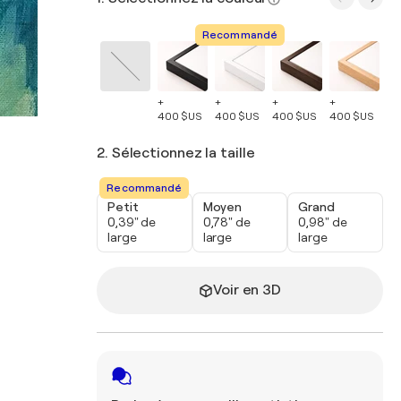
Recommandé
+
+
+
+
+
400 $US
400 $US
400 $US
400 $US
40
2. Sélectionnez la taille
Recommandé
Petit
Moyen
Grand
0,39" de
0,78" de
0,98" de
large
large
large
Voir en 3D