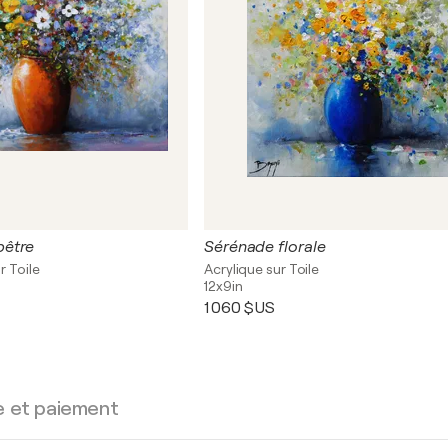
être
Sérénade florale
r Toile
Acrylique sur Toile
12x9in
1 060 $US
e et paiement