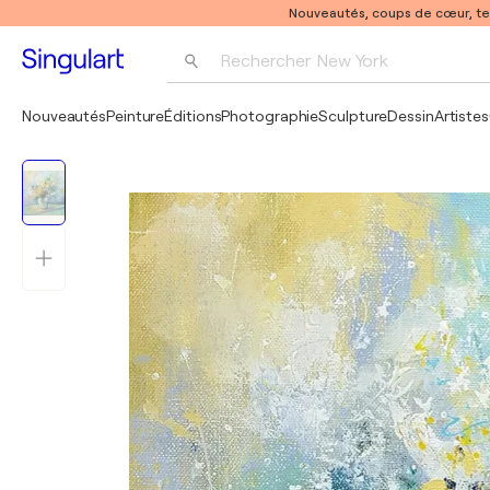
Nouveautés, coups de cœur, t
Rechercher 
New York
Photographie
Nouveautés
Peinture
Éditions
Photographie
Sculpture
Dessin
Artistes
Pop Art
Pablo Picasso