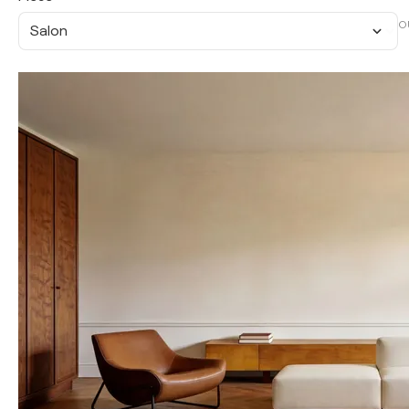
O
Salon