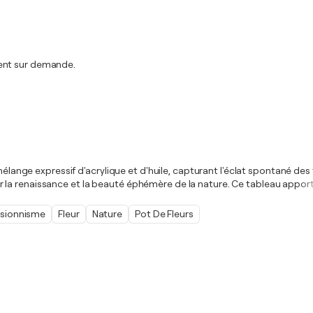
ment sur demande.
n mélange expressif d'acrylique et d'huile, capturant l'éclat spontané
n sur la renaissance et la beauté éphémère de la nature. Ce tableau appor
ssionnisme
Fleur
Nature
Pot De Fleurs