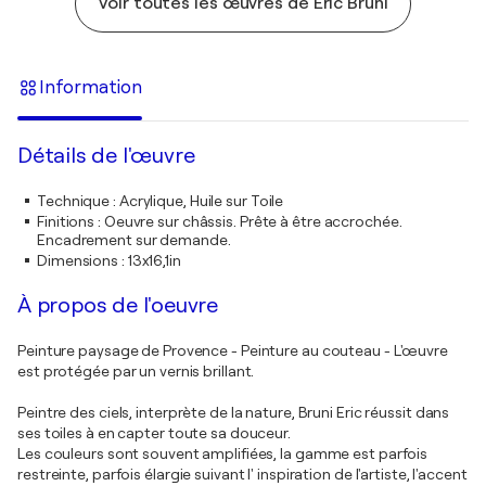
Voir toutes les œuvres de Eric Bruni
Information
Détails de l'œuvre
Technique
:
Acrylique, Huile sur Toile
Finitions
:
Oeuvre sur châssis. Prête à être accrochée.
Encadrement sur demande.
Dimensions
:
13x16,1in
À propos de l'oeuvre
Peinture paysage de Provence - Peinture au couteau - L'œuvre
est protégée par un vernis brillant.
Peintre des ciels, interprète de la nature, Bruni Eric réussit dans
ses toiles à en capter toute sa douceur.
Les couleurs sont souvent amplifiées, la gamme est parfois
restreinte, parfois élargie suivant l' inspiration de l'artiste, l'accent