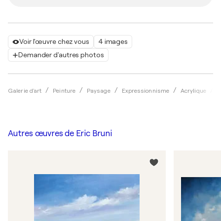
Voir l'œuvre chez vous
4 images
Demander d'autres photos
Galerie d'art
Peinture
Paysage
Expressionnisme
Acrylique
E
Autres œuvres de
Eric Bruni