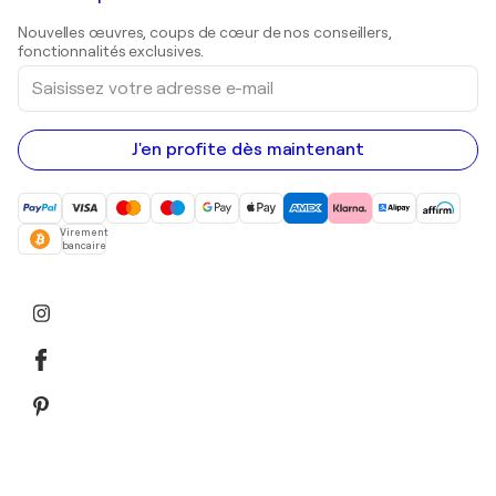
Sculptures
Nouvelles œuvres, coups de cœur de nos conseillers,
Peintures acryliques
fonctionnalités exclusives.
Saisissez
votre
adresse
e-
mail
J'en profite dès maintenant
Virement
bancaire