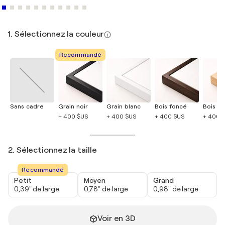
1. Sélectionnez la couleur
Recommandé
Sans cadre
Grain noir
Grain blanc
Bois foncé
Bois cla
+ 400 $US
+ 400 $US
+ 400 $US
+ 400 
2. Sélectionnez la taille
Recommandé
Petit
Moyen
Grand
0,39" de large
0,78" de large
0,98" de large
Voir en 3D