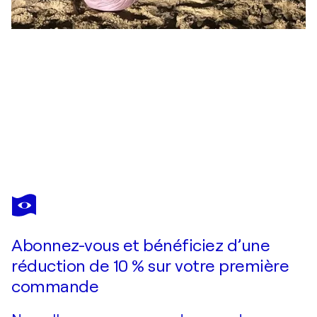
ERIKA
ESCRIBANO
MARTINEZ
Vous avez adoré cette oeuvre mais elle est vendue ?
Bodegón
Abonnez-vous et bénéficiez d’une
Je passe commande
réduction de 10 % sur votre première
commande