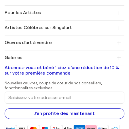
Politique de retour
A propos de nous
Témoignages de clients
Pour les Artistes
FAQ
Offrir une carte cadeau
Sociétés affiliées
Rejoignez notre programme commercial
Rejoindre Singulart en tant qu'artiste
Nos artistes
Mon compte
Artistes Célèbres sur Singulart
Se connecter en tant qu'Artiste
Magazine Singulart
Protection acheteur
Emplois
+33 1 76 44 06 42
Henri Matisse
Découvrez une sélection d'art original
Œuvres d'art à vendre
Marc Chagall
Pablo Picasso
Tableaux à vendre
Salvador Dalí
Galeries
Tableaux abstraits à vendre
Banksy
Peintures à l'huile
Mr. Brainwash
Galeries d'art en France
Abonnez-vous et bénéficiez d’une réduction de 10 %
Peintures de paysage
Shepard Fairey
Galeries d'art en Belgique
sur votre première commande
Estampes
Sculptures
Nouvelles œuvres, coups de cœur de nos conseillers,
Peintures acryliques
fonctionnalités exclusives.
Saisissez
votre
adresse
e-
mail
J'en profite dès maintenant