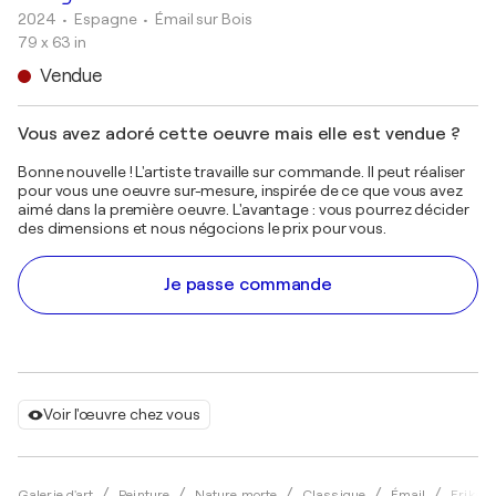
2024
• Espagne
•
Émail sur Bois
79 x 63 in
Vendue
Vous avez adoré cette oeuvre mais elle est vendue ?
Bonne nouvelle ! L'artiste travaille sur commande. Il peut réaliser
pour vous une oeuvre sur-mesure, inspirée de ce que vous avez
aimé dans la première oeuvre. L'avantage : vous pourrez décider
des dimensions et nous négocions le prix pour vous.
Je passe commande
Voir l'œuvre chez vous
Galerie d'art
Peinture
Nature morte
Classique
Émail
Erika 