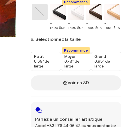
Recommandé
+
+
+
+
+
1 590 $US
1 590 $US
1 590 $US
1 590 $US
1 
2. Sélectionnez la taille
Recommandé
Petit
Moyen
Grand
0,39" de
0,78" de
0,98" de
large
large
large
Voir en 3D
Parlez à un conseiller artistique
Appel
+33 1 76 44 06 42
ou
nous contacter