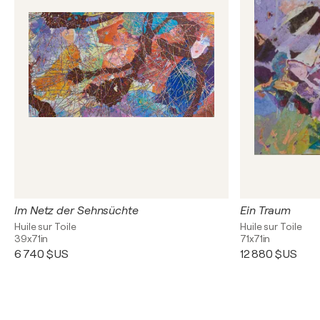
Im Netz der Sehnsüchte
Ein Traum
Huile sur Toile
Huile sur Toile
39x71in
71x71in
6 740 $US
12 880 $US