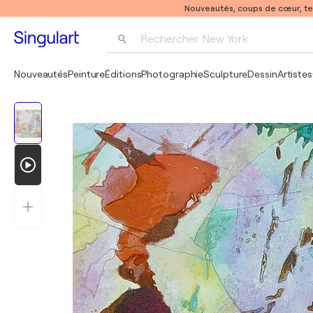
Nouveautés, coups de cœur, t
Rechercher 
New York
Photographie
Nouveautés
Peinture
Éditions
Photographie
Sculpture
Dessin
Artistes
Pop Art
Pablo Picasso