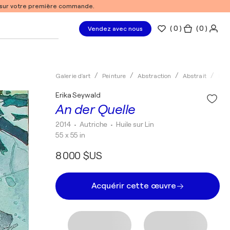
% sur votre première commande.
(
0
)
( 0 )
Vendez avec nous
Galerie d'art
Peinture
Abstraction
Abstrait
Huil
Erika Seywald
An der Quelle
2014
• Autriche
•
Huile sur Lin
55 x 55 in
8 000 $US
Acquérir cette œuvre