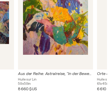
Aus der Reihe: Astralreise, "In der Bewegung geteilt in die Sphären der Harmonie "
Orte der
Huile sur Lin
Huile sur 
59x59in
61x45in
8 660 $US
6 610 $