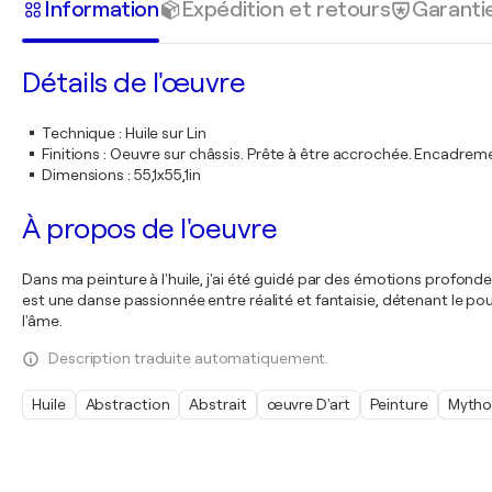
Information
Expédition et retours
Garanti
Détails de l'œuvre
Technique
:
Huile sur Lin
Finitions
:
Oeuvre sur châssis. Prête à être accrochée. Encadre
Dimensions
:
55,1x55,1in
À propos de l'oeuvre
Dans ma peinture à l'huile, j'ai été guidé par des émotions profon
est une danse passionnée entre réalité et fantaisie, détenant le po
l'âme.
Description traduite automatiquement.
Huile
Abstraction
Abstrait
œuvre D'art
Peinture
Mytho