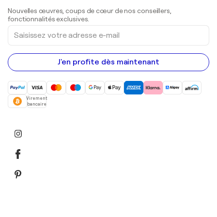
Sculptures
Nouvelles œuvres, coups de cœur de nos conseillers,
Peintures acryliques
fonctionnalités exclusives.
Saisissez
votre
adresse
e-
mail
J'en profite dès maintenant
Virement
bancaire