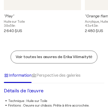
"Play"
"Orange flam
Huile sur Toile
Acrylique, Huile
39x51in
43x43in
2 640 $US
2 480 $US
Voir toutes les œuvres de Erika Vilimaitytė
Information
Perspective des galeries
Détails de l'œuvre
Technique
:
Huile sur Toile
Finitions
:
Oeuvre sur châssis. Prête à être accrochée.