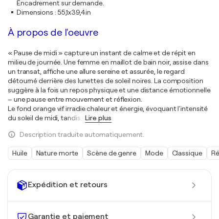
Encadrement sur demande.
Dimensions
:
55,1x39,4in
À propos de l'oeuvre
« Pause de midi » capture un instant de calme et de répit en
milieu de journée. Une femme en maillot de bain noir, assise dans
un transat, affiche une allure sereine et assurée, le regard
détourné derrière des lunettes de soleil noires. La composition
suggère à la fois un repos physique et une distance émotionnelle
– une pause entre mouvement et réflexion.
Le fond orange vif irradie chaleur et énergie, évoquant l'intensité
du soleil de midi, tandis
…
Lire plus
Description traduite automatiquement.
Huile
Nature morte
Scène de genre
Mode
Classique
Ré
Expédition et retours
Garantie et paiement