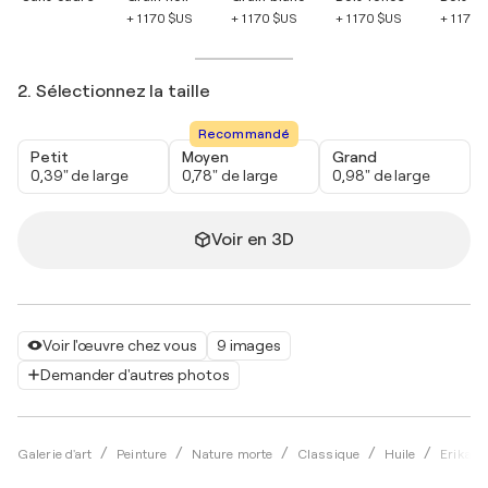
+ 1 170 $US
+ 1 170 $US
+ 1 170 $US
+ 1 170 
2. Sélectionnez la taille
Recommandé
Petit
Moyen
Grand
0,39" de large
0,78" de large
0,98" de large
Voir en 3D
Voir l'œuvre chez vous
9 images
Demander d'autres photos
Galerie d'art
Peinture
Nature morte
Classique
Huile
Erika Vi