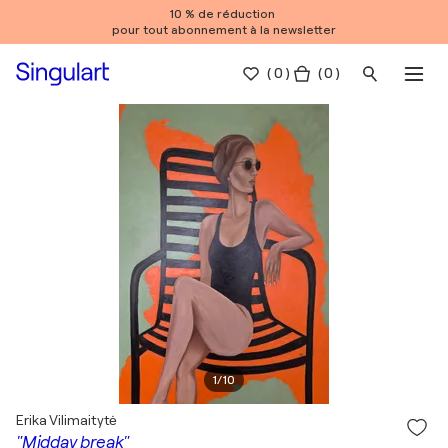
10 % de réduction
pour tout abonnement à la newsletter
(
0
)
( 0 )
1
/
10
Erika Vilimaitytė
"Midday break"