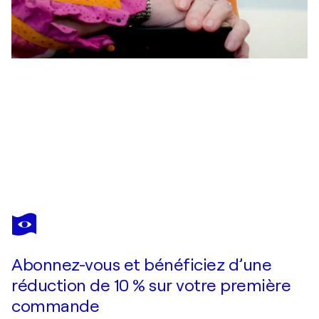
ERNESTINE
TAHEDL
Vous avez adoré cette oeuvre mais elle est vendue ?
Antonio Vivaldi, Gloria II
Abonnez-vous et bénéficiez d’une
Je passe commande
réduction de 10 % sur votre première
commande