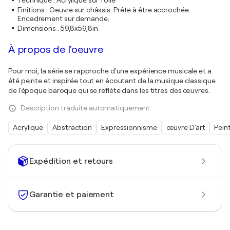
Technique
:
Acrylique sur Toile
Finitions
:
Oeuvre sur châssis. Prête à être accrochée.
Encadrement sur demande.
Dimensions
:
59,8x59,8in
À propos de l'oeuvre
Pour moi, la série se rapproche d'une expérience musicale et a
été peinte et inspirée tout en écoutant de la musique classique
de l'époque baroque qui se reflète dans les titres des œuvres.
Description traduite automatiquement.
Acrylique
Abstraction
Expressionnisme
œuvre D'art
Pein
Expédition et retours
Garantie et paiement