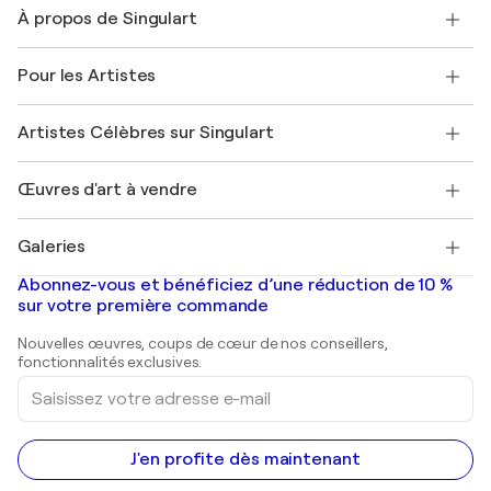
Nous contacter
À propos de Singulart
Expédition
Politique de retour
A propos de nous
Témoignages de clients
Pour les Artistes
FAQ
Offrir une carte cadeau
Sociétés affiliées
Rejoignez notre programme commercial
Rejoindre Singulart en tant qu'artiste
Nos artistes
Mon compte
Artistes Célèbres sur Singulart
Se connecter en tant qu'Artiste
Magazine Singulart
Protection acheteur
Emplois
+33 1 76 44 06 42
Henri Matisse
Découvrez une sélection d'art original
Œuvres d'art à vendre
Marc Chagall
Pablo Picasso
Tableaux à vendre
Salvador Dalí
Galeries
Tableaux abstraits à vendre
Banksy
Peintures à l'huile
Mr. Brainwash
Galeries d'art en France
Abonnez-vous et bénéficiez d’une réduction de 10 %
Peintures de paysage
Shepard Fairey
Galeries d'art en Belgique
sur votre première commande
Estampes
Sculptures
Nouvelles œuvres, coups de cœur de nos conseillers,
Peintures acryliques
fonctionnalités exclusives.
Saisissez
votre
adresse
e-
mail
J'en profite dès maintenant