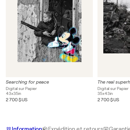
Searching for peace
The real super
Digital sur Papier
Digital sur Papier
43x35in
35x43in
2 700 $US
2 700 $US
Information
Expédition et retours
Garanti