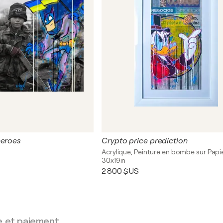
heroes
Crypto price prediction
Acrylique, Peinture en bombe sur Papi
30x19in
2 800 $US
e et paiement