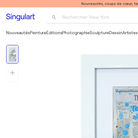
Nouveautés, coups de cœur, t
Rechercher 
New York
Photographie
Nouveautés
Peinture
Éditions
Photographie
Sculpture
Dessin
Artistes
Pop Art
Pablo Picasso