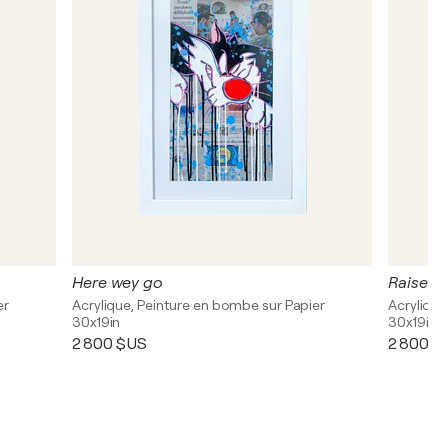
Here wey go
Raise yo
er
Acrylique, Peinture en bombe sur Papier
Acrylique
30x19in
30x19in
2 800 $US
2 800 $