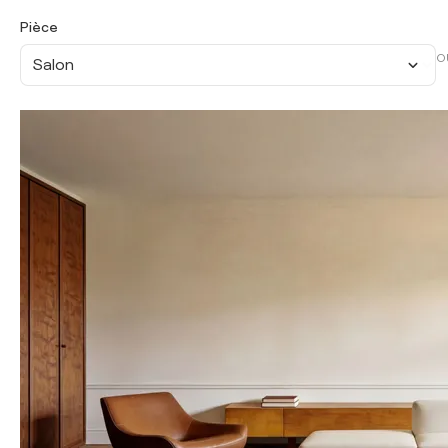
Pièce
O
Salon