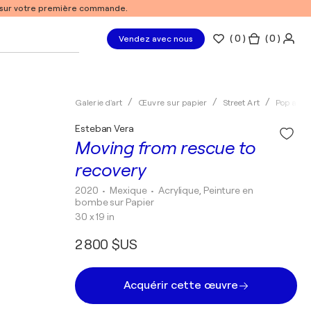
% sur votre première commande.
(
0
)
( 0 )
Vendez avec nous
Galerie d'art
Œuvre sur papier
Street Art
Pop art
Esteban Vera
Moving from rescue to
recovery
2020
• Mexique
•
Acrylique, Peinture en
bombe sur Papier
30 x 19 in
2 800 $US
Acquérir cette œuvre