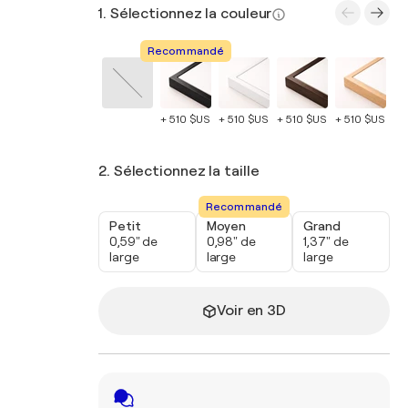
1. Sélectionnez la couleur
Recommandé
+ 510 $US
+ 510 $US
+ 510 $US
+ 510 $US
+ 
2. Sélectionnez la taille
Recommandé
Petit
Moyen
Grand
0,59" de
0,98" de
1,37" de
large
large
large
Voir en 3D