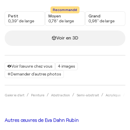
Recommandé
Petit
Moyen
Grand
0,39" de large
0,78" de large
0,98" de large
Voir en 3D
Voir l'œuvre chez vous
4 images
Demander d'autres photos
Galerie d'art
Peinture
Abstraction
Semi-abstrait
Acrylique
E
Autres œuvres de
Eva Dahn Rubin