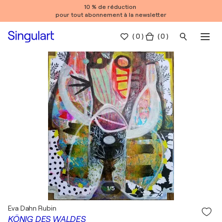
10 % de réduction
pour tout abonnement à la newsletter
(
0
)
( 0 )
1
/
5
Eva Dahn Rubin
KÖNIG DES WALDES