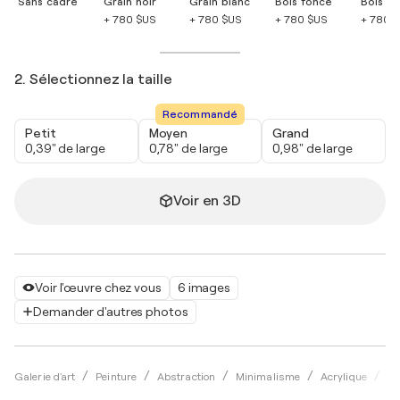
Sans cadre
Grain noir
Grain blanc
Bois foncé
Bois cla
+ 780 $US
+ 780 $US
+ 780 $US
+ 780 
2. Sélectionnez la taille
Recommandé
Petit
Moyen
Grand
0,39" de large
0,78" de large
0,98" de large
Voir en 3D
Voir l'œuvre chez vous
6 images
Demander d'autres photos
Galerie d'art
Peinture
Abstraction
Minimalisme
Acrylique
Ev