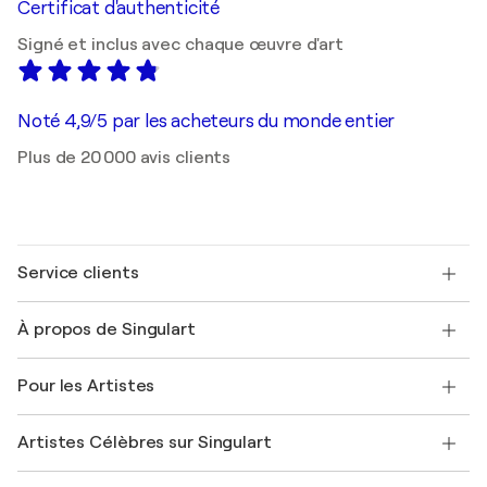
Certificat d'authenticité
Signé et inclus avec chaque œuvre d'art
Noté 4,9/5 par les acheteurs du monde entier
Plus de 20 000 avis clients
Service clients
Nous contacter
À propos de Singulart
Expédition
Politique de retour
A propos de nous
Témoignages de clients
Pour les Artistes
FAQ
Offrir une carte cadeau
Sociétés affiliées
Rejoignez notre programme commercial
Rejoindre Singulart en tant qu'artiste
Nos artistes
Mon compte
Artistes Célèbres sur Singulart
Se connecter en tant qu'Artiste
Magazine Singulart
Protection acheteur
Emplois
+33 1 76 44 06 42
Henri Matisse