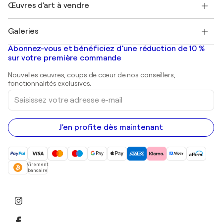
Découvrez une sélection d'art original
Œuvres d'art à vendre
Marc Chagall
Pablo Picasso
Tableaux à vendre
Salvador Dalí
Galeries
Tableaux abstraits à vendre
Banksy
Peintures à l'huile
Mr. Brainwash
Galeries d'art en France
Abonnez-vous et bénéficiez d’une réduction de 10 %
Peintures de paysage
Shepard Fairey
Galeries d'art en Belgique
sur votre première commande
Estampes
Sculptures
Nouvelles œuvres, coups de cœur de nos conseillers,
Peintures acryliques
fonctionnalités exclusives.
Saisissez
votre
adresse
e-
mail
J'en profite dès maintenant
Virement
bancaire