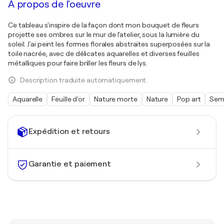
À propos de l'oeuvre
Ce tableau s'inspire de la façon dont mon bouquet de fleurs
projette ses ombres sur le mur de l'atelier, sous la lumière du
soleil. J'ai peint les formes florales abstraites superposées sur la
toile nacrée, avec de délicates aquarelles et diverses feuilles
métalliques pour faire briller les fleurs de lys.
Description traduite automatiquement.
Aquarelle
Feuille d'or
Nature morte
Nature
Pop art
Semi
Expédition et retours
Garantie et paiement