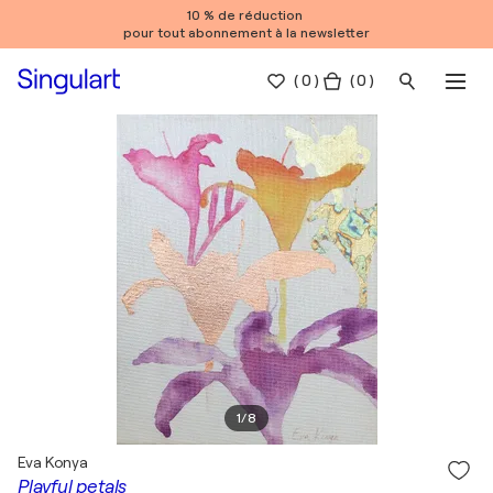
10 % de réduction
pour tout abonnement à la newsletter
(
0
)
( 0 )
1
/
8
Eva Konya
Playful petals