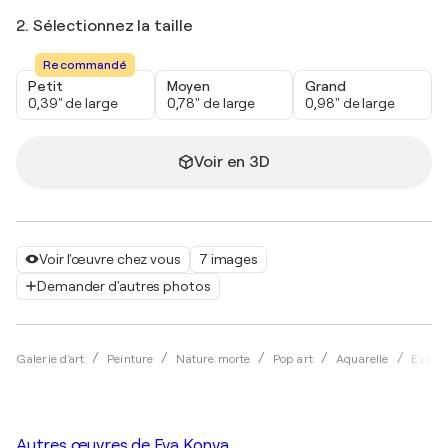
2. Sélectionnez la taille
Recommandé
Petit
Moyen
Grand
0,39" de large
0,78" de large
0,98" de large
Voir en 3D
Voir l'œuvre chez vous
7 images
Demander d'autres photos
Galerie d'art
Peinture
Nature morte
Pop art
Aquarelle
Eva K
Autres œuvres de
Eva Konya