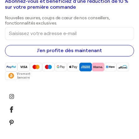
Galeries d'art en France
Abonnez-vous et bénéficiez d’une réduction de 10 %
Peintures de paysage
Shepard Fairey
Galeries d'art en Belgique
sur votre première commande
Estampes
Sculptures
Nouvelles œuvres, coups de cœur de nos conseillers,
Peintures acryliques
fonctionnalités exclusives.
Saisissez
votre
adresse
e-
mail
J'en profite dès maintenant
Virement
bancaire