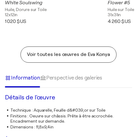
White Soulswing
Flower #5
Huile, Dorure sur Toile
Huile sur Toile
12x12in
31x31in
1 020 $US
4 260 $US
Voir toutes les œuvres de Eva Konya
Information
Perspective des galeries
Détails de l'œuvre
Technique
:
Aquarelle, Feuille d&#039;or sur Toile
Finitions
:
Oeuvre sur châssis. Prête à être accrochée.
Encadrement sur demande.
Dimensions
:
11,8x9,4in