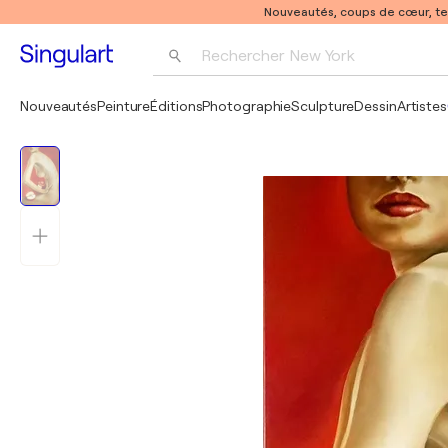
Nouveautés, coups de cœur, t
Rechercher 
New York
Photographie
Nouveautés
Peinture
Éditions
Photographie
Sculpture
Dessin
Artistes
Pop Art
Pablo Picasso