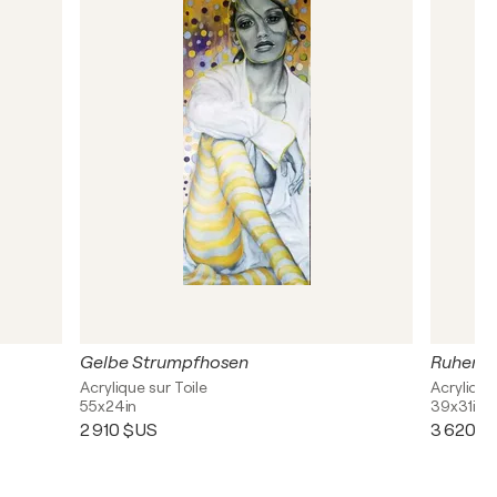
Gelbe Strumpfhosen
Ruhend
Acrylique sur Toile
Acrylique,
55x24in
39x31in
2 910 $US
3 620 $