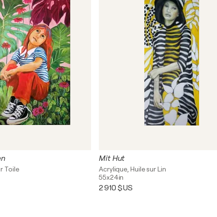
en
Mit Hut
r Toile
Acrylique, Huile sur Lin
55x24in
2 910 $US