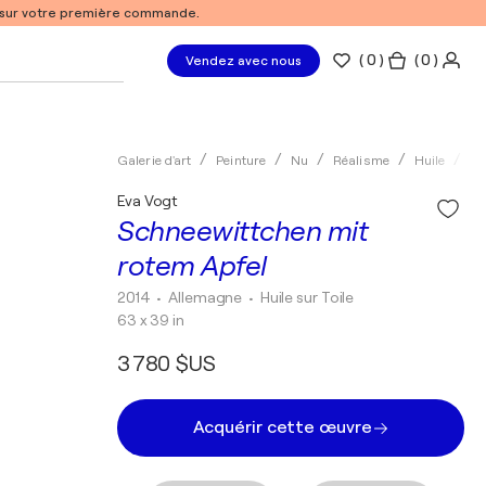
% sur votre première commande.
(
0
)
( 0 )
Vendez avec nous
Galerie d'art
Peinture
Nu
Réalisme
Huile
Ev
Eva Vogt
Schneewittchen mit
rotem Apfel
2014
• Allemagne
•
Huile sur Toile
63 x 39 in
3 780 $US
Acquérir cette œuvre