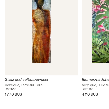
Stolz und selbstbewusst
Blumenmädch
Acrylique, Terre sur Toile
Acrylique, Huile su
39x12in
39x31in
1 770 $US
4 110 $US