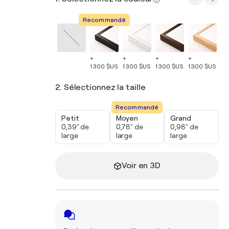
Recommandé
+
+
+
+
+
1 300 $US
1 300 $US
1 300 $US
1 300 $US
1 
2. Sélectionnez la taille
Recommandé
Petit
Moyen
Grand
0,39" de
0,78" de
0,98" de
large
large
large
Voir en 3D