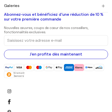
Tableaux à vendre
Salvador Dalí
Galeries
Tableaux abstraits à vendre
Banksy
Peintures à l'huile
Mr. Brainwash
Galeries d'art en France
Abonnez-vous et bénéficiez d’une réduction de 10 %
Peintures de paysage
Shepard Fairey
Galeries d'art en Belgique
sur votre première commande
Estampes
Sculptures
Nouvelles œuvres, coups de cœur de nos conseillers,
Peintures acryliques
fonctionnalités exclusives.
Saisissez
votre
adresse
e-
mail
J'en profite dès maintenant
Virement
bancaire