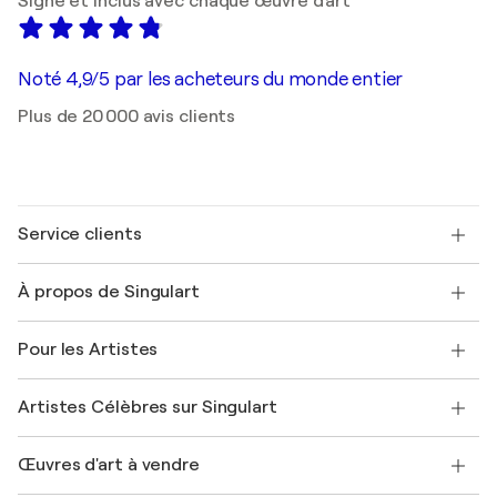
Signé et inclus avec chaque œuvre d'art
Noté 4,9/5 par les acheteurs du monde entier
Plus de 20 000 avis clients
Service clients
Nous contacter
À propos de Singulart
Expédition
Politique de retour
A propos de nous
Témoignages de clients
Pour les Artistes
FAQ
Offrir une carte cadeau
Sociétés affiliées
Rejoignez notre programme commercial
Rejoindre Singulart en tant qu'artiste
Nos artistes
Mon compte
Artistes Célèbres sur Singulart
Se connecter en tant qu'Artiste
Magazine Singulart
Protection acheteur
Emplois
+33 1 76 44 06 42
Henri Matisse
Découvrez une sélection d'art original
Œuvres d'art à vendre
Marc Chagall
Pablo Picasso