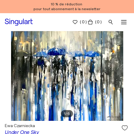
10 % de réduction
pour tout abonnement à la newsletter
(
0
)
( 0 )
1
/
6
Ewa Czarniecka
Under One Sky