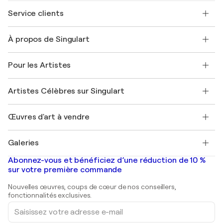
Service clients
Nous contacter
À propos de Singulart
Expédition
Politique de retour
A propos de nous
Témoignages de clients
Pour les Artistes
FAQ
Offrir une carte cadeau
Sociétés affiliées
Rejoignez notre programme commercial
Rejoindre Singulart en tant qu'artiste
Nos artistes
Mon compte
Artistes Célèbres sur Singulart
Se connecter en tant qu'Artiste
Magazine Singulart
Protection acheteur
Emplois
+33 1 76 44 06 42
Henri Matisse
Découvrez une sélection d'art original
Œuvres d'art à vendre
Marc Chagall
Pablo Picasso
Tableaux à vendre
Salvador Dalí
Galeries
Tableaux abstraits à vendre
Banksy
Peintures à l'huile
Mr. Brainwash
Galeries d'art en France
Abonnez-vous et bénéficiez d’une réduction de 10 %
Peintures de paysage
Shepard Fairey
Galeries d'art en Belgique
sur votre première commande
Estampes
Sculptures
Nouvelles œuvres, coups de cœur de nos conseillers,
Peintures acryliques
fonctionnalités exclusives.
Saisissez
votre
adresse