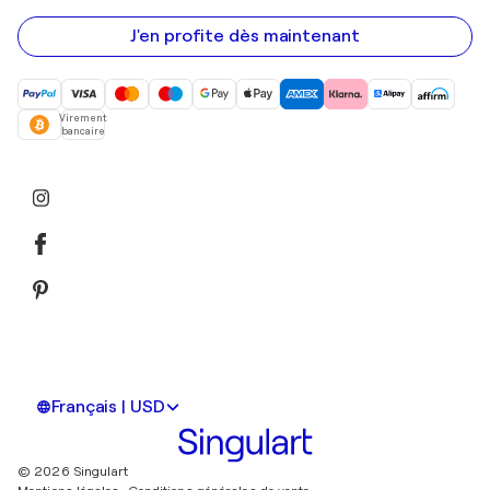
e-
mail
J'en profite dès maintenant
Virement
bancaire
Français | USD
© 2026 Singulart