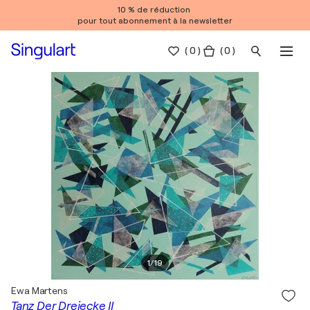
10 % de réduction
pour tout abonnement à la newsletter
(
0
)
( 0 )
1
/
19
Ewa Martens
Tanz Der Dreiecke II