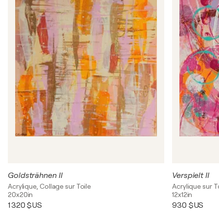
Goldsträhnen II
Verspielt II
Acrylique, Collage sur Toile
Acrylique sur T
20x20in
12x12in
1 320 $US
930 $US