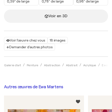
0,39" de large
0,78" de large
0,98" de large
Voir en 3D
Voir l'œuvre chez vous
18 images
Demander d'autres photos
Galerie d'art
Peinture
Abstraction
Abstrait
Acrylique
Ewa Ma
Autres œuvres de
Ewa Martens