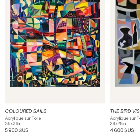
COLOURED SAILS
THE BIRD VI
Acrylique sur Toile
Acrylique sur T
39x39in
28x28in
5 900 $US
4 600 $US