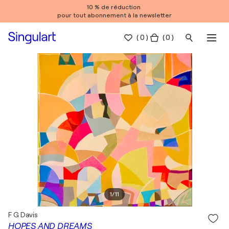
10 % de réduction
pour tout abonnement à la newsletter
(
0
)
( 0 )
1
/
11
F G Davis
HOPES AND DREAMS