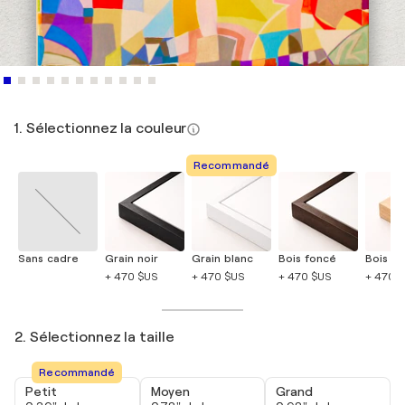
1. Sélectionnez la couleur
Recommandé
Sans cadre
Grain noir
Grain blanc
Bois foncé
Bois cla
+ 470 $US
+ 470 $US
+ 470 $US
+ 470 
2. Sélectionnez la taille
Recommandé
Petit
Moyen
Grand