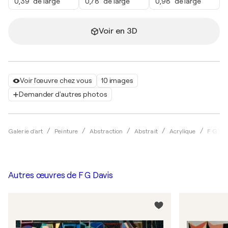
0,39" de large
0,78" de large
0,98" de large
Voir en 3D
Voir l'œuvre chez vous
10 images
Demander d'autres photos
Galerie d'art
Peinture
Abstraction
Abstrait
Acrylique
F G Da
Autres œuvres de
F G Davis