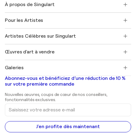
À propos de Singulart
Expédition
Politique de retour
A propos de nous
Témoignages de clients
Pour les Artistes
FAQ
Offrir une carte cadeau
Sociétés affiliées
Rejoignez notre programme commercial
Rejoindre Singulart en tant qu'artiste
Nos artistes
Mon compte
Artistes Célèbres sur Singulart
Se connecter en tant qu'Artiste
Magazine Singulart
Protection acheteur
Emplois
+33 1 76 44 06 42
Henri Matisse
Découvrez une sélection d'art original
Œuvres d'art à vendre
Marc Chagall
Pablo Picasso
Tableaux à vendre
Salvador Dalí
Galeries
Tableaux abstraits à vendre
Banksy
Peintures à l'huile
Mr. Brainwash
Galeries d'art en France
Abonnez-vous et bénéficiez d’une réduction de 10 %
Peintures de paysage
Shepard Fairey
Galeries d'art en Belgique
sur votre première commande
Estampes
Sculptures
Nouvelles œuvres, coups de cœur de nos conseillers,
Peintures acryliques
fonctionnalités exclusives.
Saisissez
votre
adresse
e-
mail
J'en profite dès maintenant