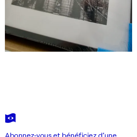
FABIAN KIMMEL
Williamsburg Bridge Skyline - New York
540 $US
Faire une offre
Acquérir
Abonnez-vous et bénéficiez d’une