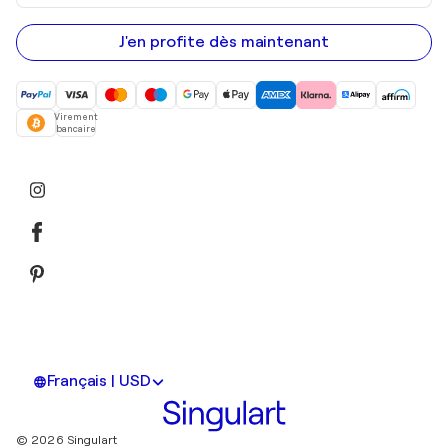
adresse
e-
mail
J'en profite dès maintenant
Virement
bancaire
Français | USD
© 2026 Singulart