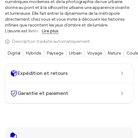
numériques modernes et de la photographie de rue urbaine
donne au pont et à la silhouette urbaine une apparence vivante
et lumineuse. Elle fait entrer le dynamisme de la métropole
directement chez vous et vous invite à découvrir les histoires
infinies que racontent les jeux d'ombre et de lumière.
L'œuvre est livrée
…
Lire plus
Description traduite automatiquement.
Digital
Hybride
Paysage
Urbain
Voyage
Nature
Coule
Expédition et retours
Garantie et paiement