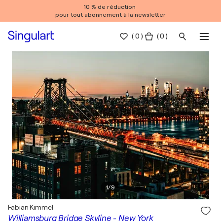
10 % de réduction
pour tout abonnement à la newsletter
(
0
)
( 0 )
1
/
9
Fabian Kimmel
Williamsburg Bridge Skyline - New York