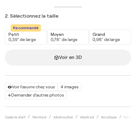
2. Sélectionnez la taille
Recommandé
Petit
Moyen
Grand
0,39" de large
0,78" de large
0,98" de large
Voir en 3D
Voir l'œuvre chez vous
4 images
Demander d'autres photos
Galerie d'art
Peinture
Abstraction
Abstrait
Acrylique
fabrizi