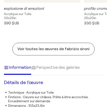
esplosione di emozioni
profilo crom
Acrylique sur Toile
Acrylique sur T
39x28in
28x20in
390 $US
330 $US
Voir toutes les œuvres de fabrizio sironi
Information
Perspective des galeries
Détails de l'œuvre
Technique
:
Acrylique sur Toile
Finitions
:
Oeuvre sur châssis. Prête à être accrochée.
Encadrement sur demande.
Dimensions
:
31,5x23,6in