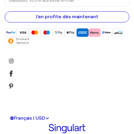
votre
adresse
e-
mail
J'en profite dès maintenant
Virement
bancaire
Français | USD