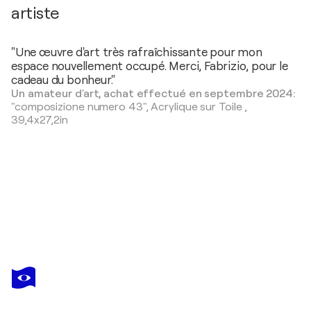
artiste
"Une œuvre d'art très rafraîchissante pour mon
espace nouvellement occupé. Merci, Fabrizio, pour le
cadeau du bonheur."
Un amateur d'art, achat effectué en septembre 2024:
"composizione numero 43",
Acrylique sur Toile
,
39,4x27,2in
FABRIZIO SIRONI
energia e dinamismo
350 $US
Faire une offre
Acquérir