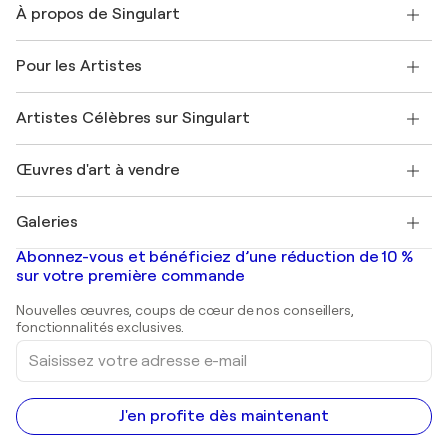
À propos de Singulart
Expédition
Politique de retour
A propos de nous
Témoignages de clients
Pour les Artistes
FAQ
Offrir une carte cadeau
Sociétés affiliées
Rejoignez notre programme commercial
Rejoindre Singulart en tant qu'artiste
Nos artistes
Mon compte
Artistes Célèbres sur Singulart
Se connecter en tant qu'Artiste
Magazine Singulart
Protection acheteur
Emplois
+33 1 76 44 06 42
Henri Matisse
Découvrez une sélection d'art original
Œuvres d'art à vendre
Marc Chagall
Pablo Picasso
Tableaux à vendre
Salvador Dalí
Galeries
Tableaux abstraits à vendre
Banksy
Peintures à l'huile
Mr. Brainwash
Galeries d'art en France
Abonnez-vous et bénéficiez d’une réduction de 10 %
Peintures de paysage
Shepard Fairey
Galeries d'art en Belgique
sur votre première commande
Estampes
Sculptures
Nouvelles œuvres, coups de cœur de nos conseillers,
Peintures acryliques
fonctionnalités exclusives.
Saisissez
votre
adresse
e-
mail
J'en profite dès maintenant