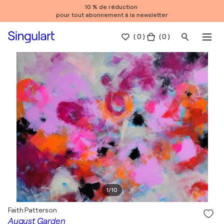
10 % de réduction
pour tout abonnement à la newsletter
(
0
)
( 0 )
1
/
10
Faith Patterson
August Garden