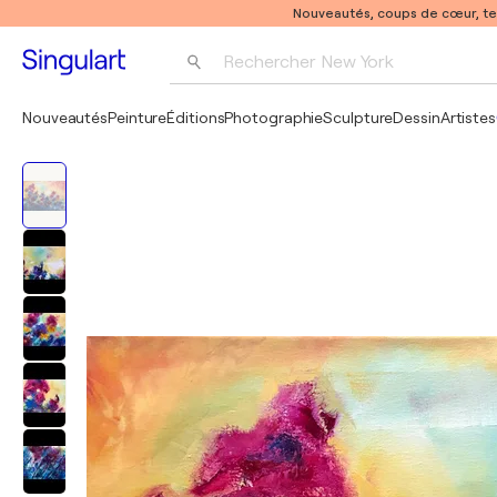
Nouveautés, coups de cœur, t
Rechercher 
New York
Photographie
Nouveautés
Peinture
Éditions
Photographie
Sculpture
Dessin
Artistes
Pop Art
Pablo Picasso