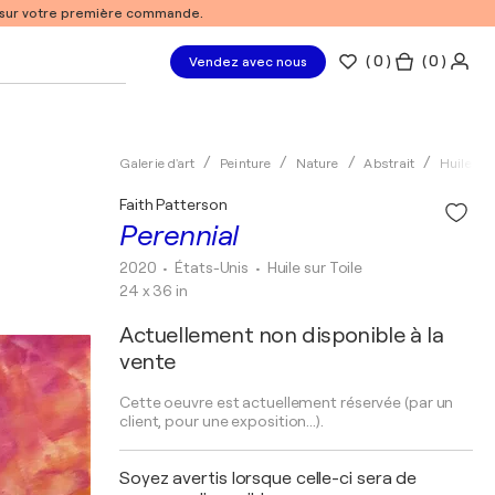
% sur votre première commande.
(
0
)
( 0 )
Vendez avec nous
Galerie d'art
Peinture
Nature
Abstrait
Huile
Faith Patterson
Perennial
2020
• États-Unis
•
Huile sur Toile
24 x 36 in
Actuellement non disponible à la
vente
Cette oeuvre est actuellement réservée (par un
client, pour une exposition...).
Soyez avertis lorsque celle-ci sera de