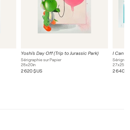
Yoshi's Day Off (Trip to Jurassic Park)
Sérigraphie sur Papier
Sérigraph
28x20in
27x25in
2 620 $US
2 640 $