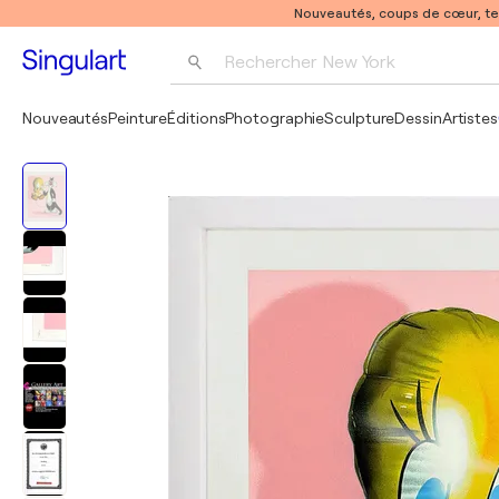
Nouveautés, coups de cœur, t
Rechercher 
New York
Photographie
Nouveautés
Peinture
Éditions
Photographie
Sculpture
Dessin
Artistes
Pop Art
Pablo Picasso