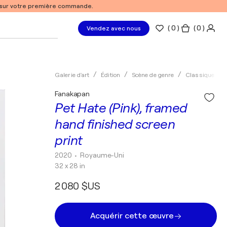
% sur votre première commande.
(
0
)
( 0 )
Vendez avec nous
Galerie d'art
Édition
Scène de genre
Classique
Fanakapan
Pet Hate (Pink), framed
hand finished screen
print
2020
• Royaume-Uni
32 x 28 in
2 080 $US
Acquérir cette œuvre