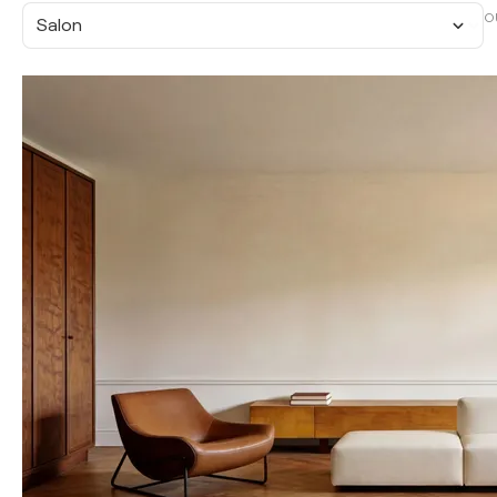
O
Salon