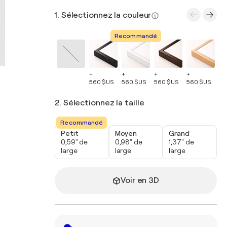
1. Sélectionnez la couleur
Recommandé
+
+
+
+
+
560 $US
560 $US
560 $US
560 $US
56
2. Sélectionnez la taille
Recommandé
Petit
Moyen
Grand
0,59" de
0,98" de
1,37" de
large
large
large
Voir en 3D