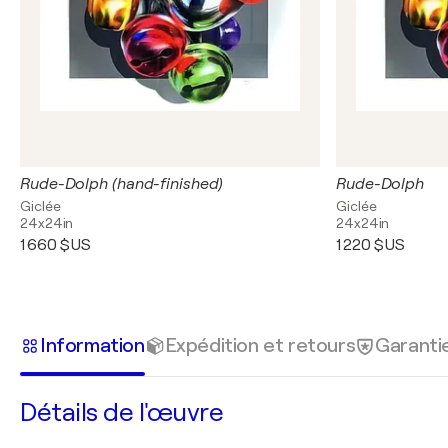
Rude-Dolph (hand-finished)
Rude-Dolph
Giclée
Giclée
24x24in
24x24in
1 660 $US
1 220 $US
Information
Expédition et retours
Garanti
Détails de l'œuvre