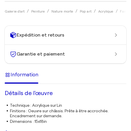
Galerie d'art
Peinture
Nature morte
Pop art
Acrylique
Fanch
Expédition et retours
Garantie et paiement
Information
Détails de l'œuvre
Technique
:
Acrylique sur Lin
Finitions
:
Oeuvre sur châssis. Prête à être accrochée.
Encadrement sur demande.
Dimensions
:
15x18in