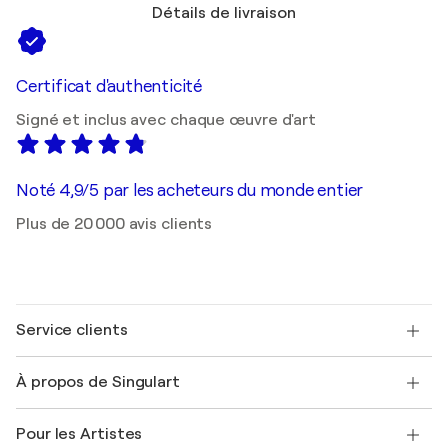
Détails de livraison
Certificat d'authenticité
Signé et inclus avec chaque œuvre d'art
Noté 4,9/5 par les acheteurs du monde entier
Plus de 20 000 avis clients
Service clients
Nous contacter
À propos de Singulart
Expédition
Politique de retour
A propos de nous
Témoignages de clients
Pour les Artistes
FAQ
Offrir une carte cadeau