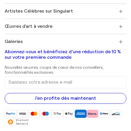
Sociétés affiliées
Rejoignez notre programme commercial
Rejoindre Singulart en tant qu'artiste
Nos artistes
Mon compte
Artistes Célèbres sur Singulart
Se connecter en tant qu'Artiste
Magazine Singulart
Protection acheteur
Emplois
+33 1 76 44 06 42
Henri Matisse
Découvrez une sélection d'art original
Œuvres d'art à vendre
Marc Chagall
Pablo Picasso
Tableaux à vendre
Salvador Dalí
Galeries
Tableaux abstraits à vendre
Banksy
Peintures à l'huile
Mr. Brainwash
Galeries d'art en France
Abonnez-vous et bénéficiez d’une réduction de 10 %
Peintures de paysage
Shepard Fairey
Galeries d'art en Belgique
sur votre première commande
Estampes
Sculptures
Nouvelles œuvres, coups de cœur de nos conseillers,
Peintures acryliques
fonctionnalités exclusives.
Saisissez
votre
adresse
e-
mail
J'en profite dès maintenant
Virement
bancaire