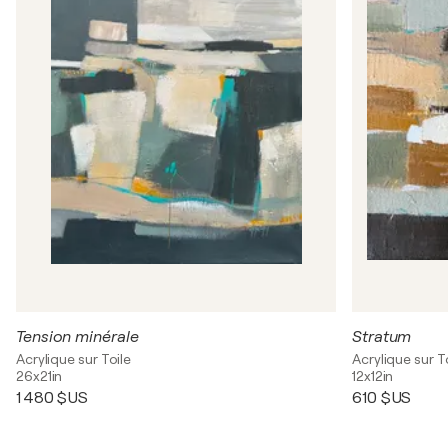
Tension minérale
Stratum
Acrylique sur Toile
Acrylique sur T
26x21in
12x12in
1 480 $US
610 $US