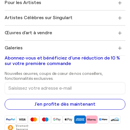
Pour les Artistes
FAQ
Offrir une carte cadeau
Sociétés affiliées
Rejoignez notre programme commercial
Rejoindre Singulart en tant qu'artiste
Nos artistes
Mon compte
Artistes Célèbres sur Singulart
Se connecter en tant qu'Artiste
Magazine Singulart
Protection acheteur
Emplois
+33 1 76 44 06 42
Henri Matisse
Découvrez une sélection d'art original
Œuvres d'art à vendre
Marc Chagall
Pablo Picasso
Tableaux à vendre
Salvador Dalí
Galeries
Tableaux abstraits à vendre
Banksy
Peintures à l'huile
Mr. Brainwash
Galeries d'art en France
Abonnez-vous et bénéficiez d’une réduction de 10 %
Peintures de paysage
Shepard Fairey
Galeries d'art en Belgique
sur votre première commande
Estampes
Sculptures
Nouvelles œuvres, coups de cœur de nos conseillers,
Peintures acryliques
fonctionnalités exclusives.
Saisissez
votre
adresse
e-
mail
J'en profite dès maintenant
Virement
bancaire