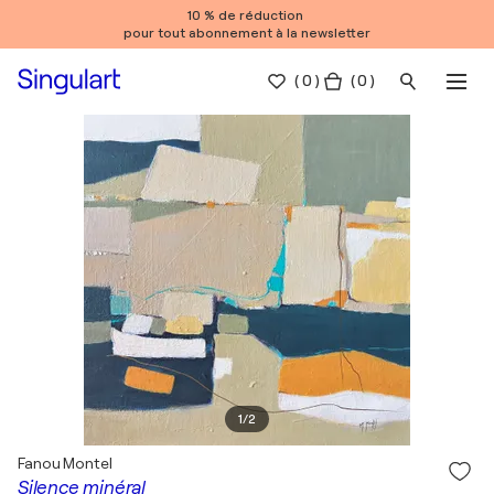
10 % de réduction
pour tout abonnement à la newsletter
(
0
)
( 0 )
1
/
2
Fanou Montel
Silence minéral