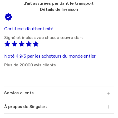
d'art assurées pendant le transport.
Détails de livraison
Certificat d'authenticité
Signé et inclus avec chaque œuvre d'art
Noté 4,9/5 par les acheteurs du monde entier
Plus de 20 000 avis clients
Service clients
Nous contacter
À propos de Singulart
Expédition
Politique de retour
A propos de nous
Témoignages de clients