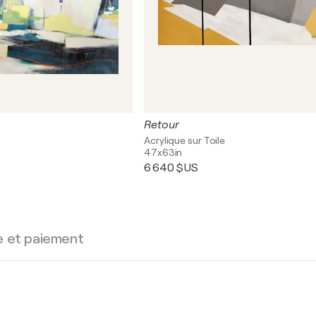
Retour
Acrylique sur Toile
47x63in
6 640 $US
e et paiement