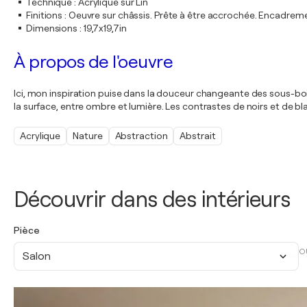
Technique
:
Acrylique sur Lin
Finitions
:
Oeuvre sur châssis. Prête à être accrochée. Encadre
Dimensions
:
19,7x19,7in
À propos de l'oeuvre
Ici, mon inspiration puise dans la douceur changeante des sous-bois 
la surface, entre ombre et lumière. Les contrastes de noirs et de b
Acrylique
Nature
Abstraction
Abstrait
Découvrir dans des intérieurs
Pièce
O
Salon