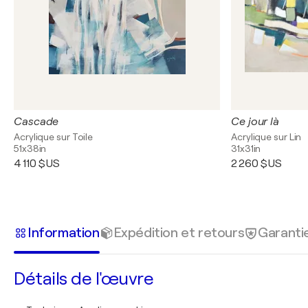
Cascade
Ce jour là
Acrylique sur Toile
Acrylique sur Lin
51x38in
31x31in
4 110 $US
2 260 $US
Information
Expédition et retours
Garanti
Détails de l'œuvre