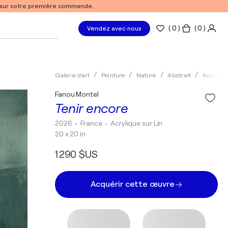
% sur votre première commande.
(
0
)
( 0 )
Vendez avec nous
Galerie d'art
Peinture
Nature
Abstrait
Acryliqu
Fanou Montel
Tenir encore
2026
• France
•
Acrylique sur Lin
20 x 20 in
1 290 $US
Acquérir cette œuvre