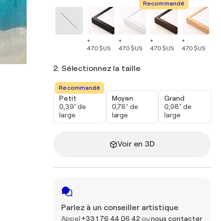
Recommandé
+
+
+
+
+
470 $US
470 $US
470 $US
470 $US
47
2. Sélectionnez la taille
Recommandé
Petit
Moyen
Grand
0,39" de
0,78" de
0,98" de
large
large
large
Voir en 3D
Parlez à un conseiller artistique
Appel
+33 1 76 44 06 42
ou
nous contacter