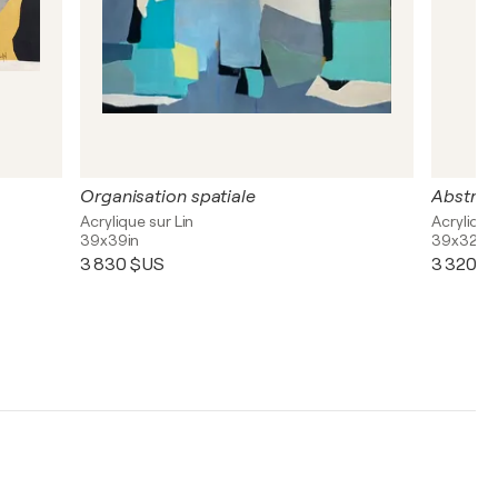
Organisation spatiale
Abstrac
Acrylique sur Lin
Acrylique
39x39in
39x32in
3 830 $US
3 320 $