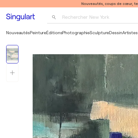
Nouveautés, coups de cœur, t
Rechercher 
New York
Photographie
Nouveautés
Peinture
Éditions
Photographie
Sculpture
Dessin
Artistes
Pop Art
Pablo Picasso