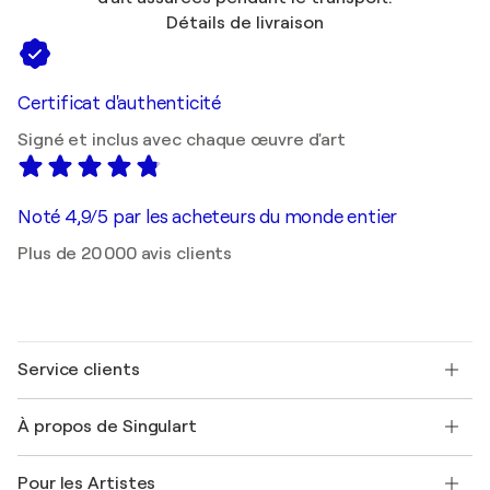
Détails de livraison
Certificat d'authenticité
Signé et inclus avec chaque œuvre d'art
Noté 4,9/5 par les acheteurs du monde entier
Plus de 20 000 avis clients
Service clients
Nous contacter
À propos de Singulart
Expédition
Politique de retour
A propos de nous
Témoignages de clients
Pour les Artistes
FAQ