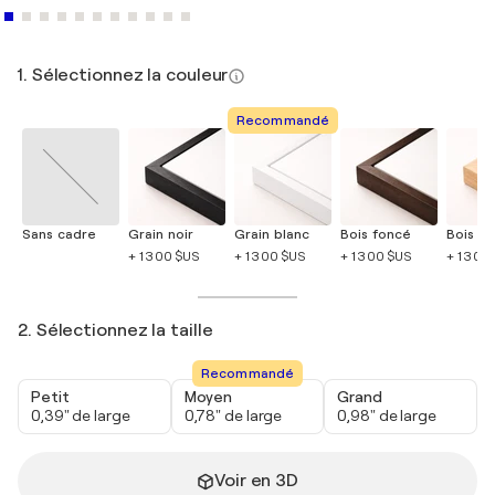
1. Sélectionnez la couleur
Recommandé
Sans cadre
Grain noir
Grain blanc
Bois foncé
Bois cla
+ 1 300 $US
+ 1 300 $US
+ 1 300 $US
+ 1 300
2. Sélectionnez la taille
Recommandé
Petit
Moyen
Grand
0,39" de large
0,78" de large
0,98" de large
Voir en 3D