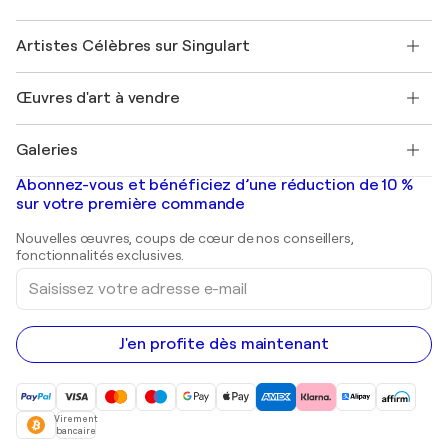
Offrir une carte cadeau
Sociétés affiliées
Rejoignez notre programme commercial
Rejoindre Singulart en tant qu'artiste
Nos artistes
Mon compte
Artistes Célèbres sur Singulart
Se connecter en tant qu'Artiste
Magazine Singulart
Protection acheteur
Emplois
+33 1 76 44 06 42
Henri Matisse
Découvrez une sélection d'art original
Œuvres d'art à vendre
Marc Chagall
Pablo Picasso
Tableaux à vendre
Salvador Dalí
Galeries
Tableaux abstraits à vendre
Banksy
Peintures à l'huile
Mr. Brainwash
Galeries d'art en France
Abonnez-vous et bénéficiez d’une réduction de 10 %
Peintures de paysage
Shepard Fairey
Galeries d'art en Belgique
sur votre première commande
Estampes
Sculptures
Nouvelles œuvres, coups de cœur de nos conseillers,
Peintures acryliques
fonctionnalités exclusives.
Saisissez
votre
adresse
e-
mail
J'en profite dès maintenant
Virement
bancaire