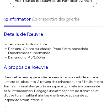
Voir toutes les œuvres de Farnoosh Ashrafi
Information
Perspective des galeries
Détails de l'œuvre
Technique
:
Huile sur Toile
Finitions
:
Oeuvre sur châssis. Prête à être accrochée.
Encadrement sur demande.
Dimensions
:
43,3x55,1in
À propos de l'oeuvre
Dans cette œuvre, j'ai souhaité saisir la tension subtile entre la
lumière et l'obscurité. À travers des teintes douces à l'huile et des
formes minimalistes, je crée un espace qui invite à la tranquillité
et à l'introspection. Il dégage une atmosphère de transition et
d'ouverture, insufflant à la fois une énergie apaisante et
inspirante à tout intérieur.