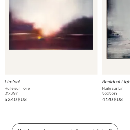
Liminal
Residual Lig
Huile sur Toile
Huile sur Lin
31x39in
35x35in
5 340 $US
4 120 $US