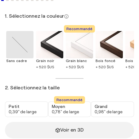
1. Sélectionnez la couleur
Recommandé
Sans cadre
Grain noir
Grain blanc
Bois foncé
Bois cla
+ 520 $US
+ 520 $US
+ 520 $US
+ 520 
2. Sélectionnez la taille
Recommandé
Petit
Moyen
Grand
0,39" de large
0,78" de large
0,98" de large
Voir en 3D