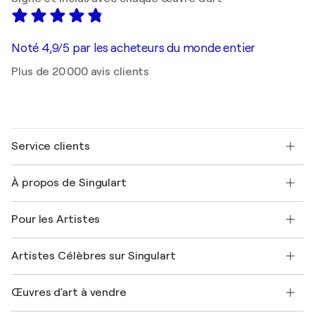
Noté 4,9/5 par les acheteurs du monde entier
Plus de 20 000 avis clients
Service clients
Nous contacter
À propos de Singulart
Expédition
Politique de retour
A propos de nous
Témoignages de clients
Pour les Artistes
FAQ
Offrir une carte cadeau
Sociétés affiliées
Rejoignez notre programme commercial
Rejoindre Singulart en tant qu'artiste
Nos artistes
Mon compte
Artistes Célèbres sur Singulart
Se connecter en tant qu'Artiste
Magazine Singulart
Protection acheteur
Emplois
+33 1 76 44 06 42
Henri Matisse
Découvrez une sélection d'art original
Œuvres d'art à vendre
Marc Chagall
Pablo Picasso