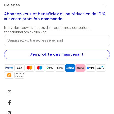
Tableaux à vendre
Salvador Dalí
Galeries
Tableaux abstraits à vendre
Banksy
Peintures à l'huile
Mr. Brainwash
Galeries d'art en France
Abonnez-vous et bénéficiez d’une réduction de 10 %
Peintures de paysage
Shepard Fairey
Galeries d'art en Belgique
sur votre première commande
Estampes
Sculptures
Nouvelles œuvres, coups de cœur de nos conseillers,
Peintures acryliques
fonctionnalités exclusives.
Saisissez
votre
adresse
e-
mail
J'en profite dès maintenant
Virement
bancaire