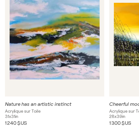
Nature has an artistic instinct
Cheerful mo
Acrylique sur Toile
Acrylique sur T
31x31in
28x39in
1 240 $US
1 300 $US