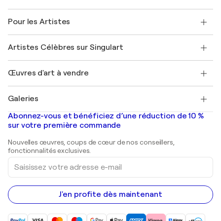
Politique de retour
A propos de nous
Témoignages de clients
Pour les Artistes
FAQ
Offrir une carte cadeau
Sociétés affiliées
Rejoignez notre programme commercial
Rejoindre Singulart en tant qu'artiste
Nos artistes
Mon compte
Artistes Célèbres sur Singulart
Se connecter en tant qu'Artiste
Magazine Singulart
Protection acheteur
Emplois
+33 1 76 44 06 42
Henri Matisse
Découvrez une sélection d'art original
Œuvres d'art à vendre
Marc Chagall
Pablo Picasso
Tableaux à vendre
Salvador Dalí
Galeries
Tableaux abstraits à vendre
Banksy
Peintures à l'huile
Mr. Brainwash
Galeries d'art en France
Abonnez-vous et bénéficiez d’une réduction de 10 %
Peintures de paysage
Shepard Fairey
Galeries d'art en Belgique
sur votre première commande
Estampes
Sculptures
Nouvelles œuvres, coups de cœur de nos conseillers,
Peintures acryliques
fonctionnalités exclusives.
Saisissez
votre
adresse
e-
mail
J'en profite dès maintenant