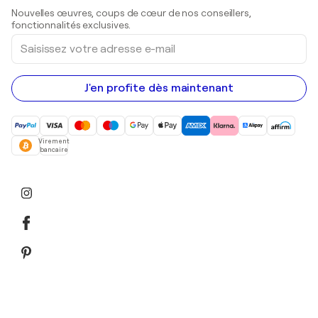
Sculptures
Nouvelles œuvres, coups de cœur de nos conseillers,
Peintures acryliques
fonctionnalités exclusives.
Saisissez
votre
adresse
e-
mail
J'en profite dès maintenant
Virement
bancaire