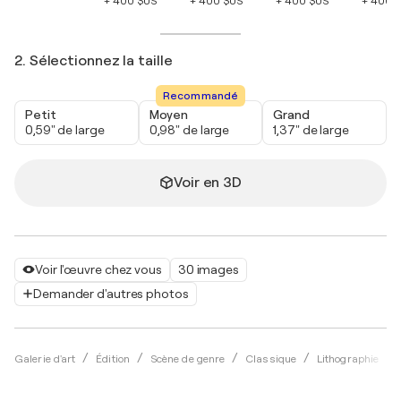
+ 400 $US
+ 400 $US
+ 400 $US
+ 400 
2. Sélectionnez la taille
Recommandé
Petit
Moyen
Grand
0,59" de large
0,98" de large
1,37" de large
Voir en 3D
Voir l'œuvre chez vous
30 images
Demander d'autres photos
Galerie d'art
Édition
Scène de genre
Classique
Lithographie