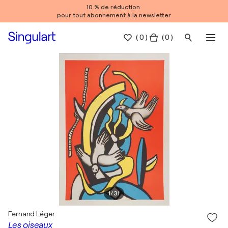
10 % de réduction
pour tout abonnement à la newsletter
(
0
)
( 0 )
1
/
31
Fernand Léger
Les oiseaux