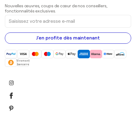
Sculptures
Nouvelles œuvres, coups de cœur de nos conseillers,
Peintures acryliques
fonctionnalités exclusives.
Saisissez
votre
adresse
e-
mail
J'en profite dès maintenant
Virement
bancaire