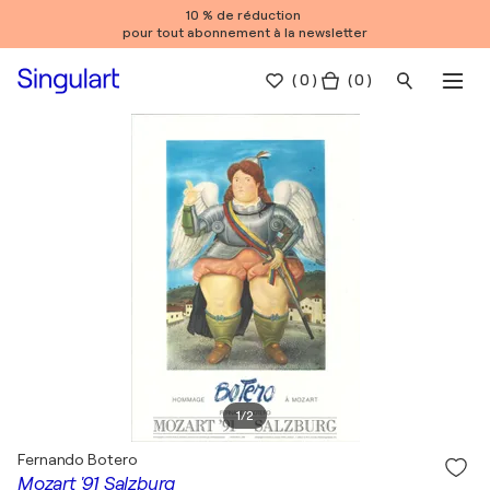
10 % de réduction
pour tout abonnement à la newsletter
(
0
)
( 0 )
1
/
2
Fernando Botero
Mozart '91 Salzburg