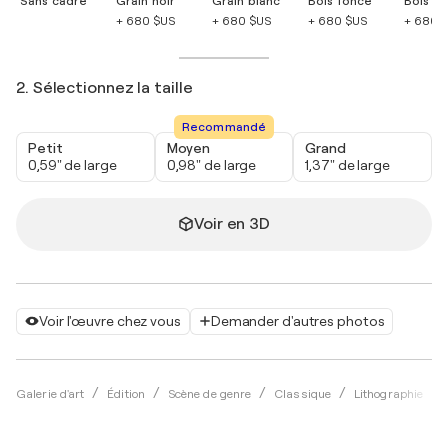
Sans cadre
Grain noir
Grain blanc
Bois foncé
Bois cla
+ 680 $US
+ 680 $US
+ 680 $US
+ 680 
2. Sélectionnez la taille
Recommandé
Petit
Moyen
Grand
0,59" de large
0,98" de large
1,37" de large
Voir en 3D
Voir l'œuvre chez vous
Demander d'autres photos
Galerie d'art
Édition
Scène de genre
Classique
Lithographie