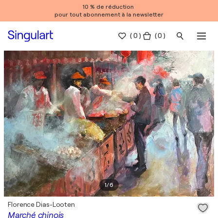
10 % de réduction
pour tout abonnement à la newsletter
(
0
)
( 0 )
1
/
6
Florence Dias-Looten
Marché chinois