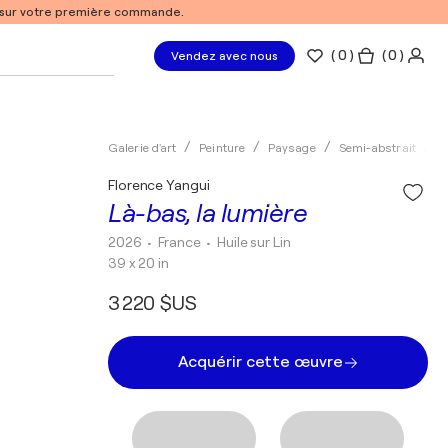
% sur votre première commande.
(
0
)
( 0 )
Vendez avec nous
Galerie d'art
Peinture
Paysage
Semi-abstrait
H
Florence Yangui
Là-bas, la lumière
2026
• France
•
Huile sur Lin
39 x 20 in
3 220 $US
Acquérir cette œuvre