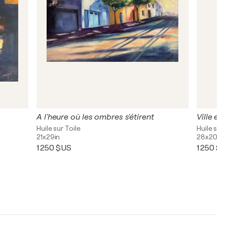
A l'heure où les ombres s'étirent
Ville en
Huile sur Toile
Huile sur 
21x29in
28x20in
1 250 $US
1 250 $