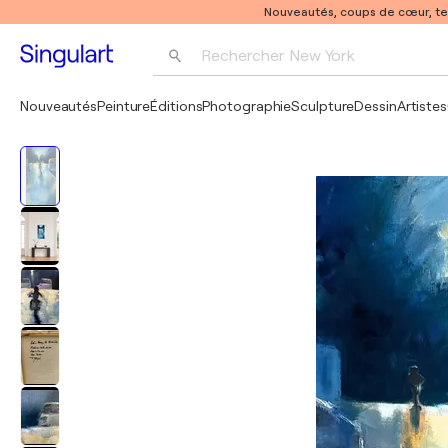
Nouveautés, coups de cœur, t
Rechercher 
New York
Photographie
Nouveautés
Peinture
Éditions
Photographie
Sculpture
Dessin
Artistes
Pop Art
Pablo Picasso