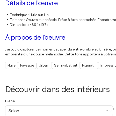
Détails de l'œuvre
Technique
:
Huile sur Lin
Finitions
:
Oeuvre sur châssis. Prête à être accrochée. Encadre
Dimensions
:
39,4x19,7in
À propos de l'oeuvre
J'ai voulu capturer ce moment suspendu entre ombre et lumière, où l
empreinte d'une douce mélancolie. Cette toile apportera à votre int
Huile
Paysage
Urbain
Semi-abstrait
Figuratif
Impressi
Découvrir dans des intérieurs
Pièce
O
Salon