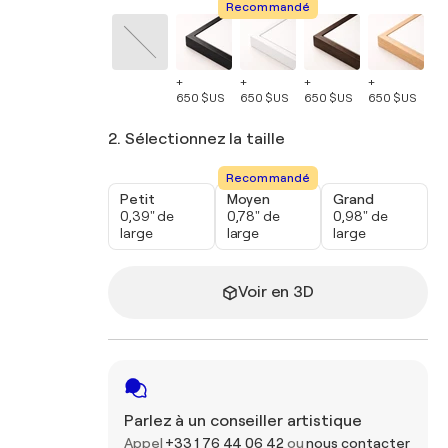
Recommandé
+
+
+
+
+
650 $US
650 $US
650 $US
650 $US
65
2. Sélectionnez la taille
Recommandé
Petit
Moyen
Grand
0,39" de
0,78" de
0,98" de
large
large
large
Voir en 3D
Parlez à un conseiller artistique
Appel
+33 1 76 44 06 42
ou
nous contacter