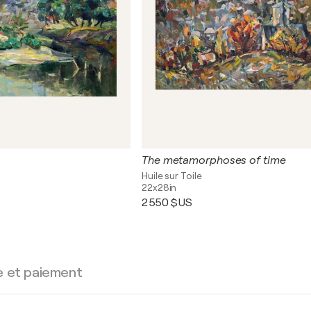
The metamorphoses of time
Huile sur Toile
22x28in
2 550 $US
e et paiement