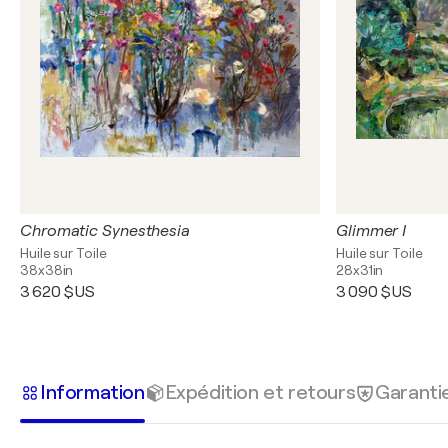
Chromatic Synesthesia
Glimmer I
Huile sur Toile
Huile sur Toile
38x38in
28x31in
3 620 $US
3 090 $US
Information
Expédition et retours
Garanti