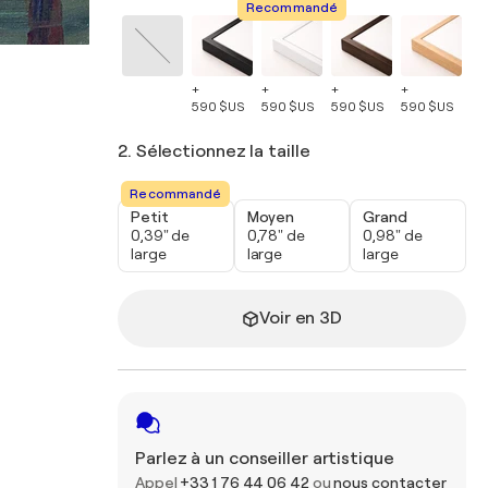
Recommandé
+
+
+
+
+
590 $US
590 $US
590 $US
590 $US
59
2. Sélectionnez la taille
Recommandé
Petit
Moyen
Grand
0,39" de
0,78" de
0,98" de
large
large
large
Voir en 3D
Parlez à un conseiller artistique
Appel
+33 1 76 44 06 42
ou
nous contacter