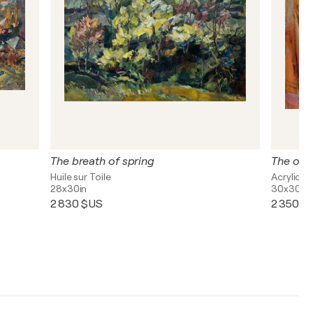
The breath of spring
The one
Huile sur Toile
Acrylique,
28x30in
30x30in
2 830 $US
2 350 $