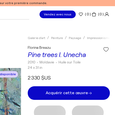
% sur votre première commande.
(
0
)
( 0 )
Vendez avec nous
Galerie d'art
Peinture
Paysage
Impressionisme
Florina Breazu
Pine trees I. Unecha
2010
• Moldavie
•
Huile sur Toile
24 x 31 in
disponible
2 330 $US
Acquérir cette œuvre