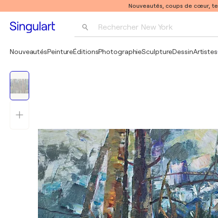
Nouveautés, coups de cœur, t
Rechercher 
New York
Photographie
Nouveautés
Peinture
Éditions
Photographie
Sculpture
Dessin
Artistes
Pop Art
Pablo Picasso