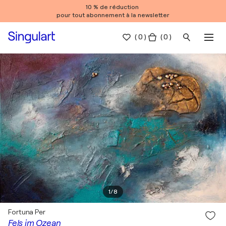
10 % de réduction
pour tout abonnement à la newsletter
(
0
)
( 0 )
1
/
8
Fortuna Per
Fels im Ozean