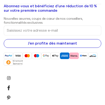
Peintures à l'huile
Mr. Brainwash
Galeries d'art en France
Abonnez-vous et bénéficiez d’une réduction de 10 %
Peintures de paysage
Shepard Fairey
Galeries d'art en Belgique
sur votre première commande
Estampes
Sculptures
Nouvelles œuvres, coups de cœur de nos conseillers,
Peintures acryliques
fonctionnalités exclusives.
Saisissez
votre
adresse
e-
mail
J'en profite dès maintenant
Virement
bancaire