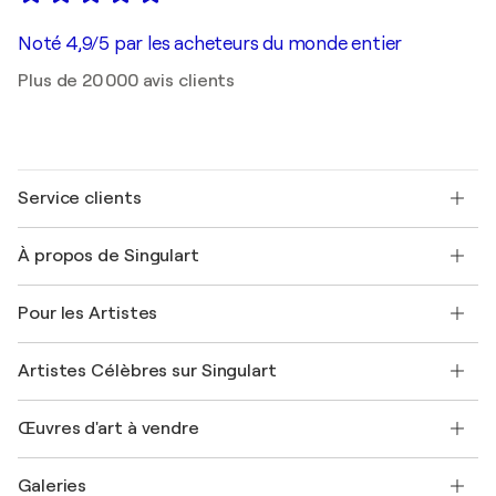
Noté 4,9/5 par les acheteurs du monde entier
Plus de 20 000 avis clients
Service clients
Nous contacter
À propos de Singulart
Expédition
Politique de retour
A propos de nous
Témoignages de clients
Pour les Artistes
FAQ
Offrir une carte cadeau
Sociétés affiliées
Rejoignez notre programme commercial
Rejoindre Singulart en tant qu'artiste
Nos artistes
Mon compte
Artistes Célèbres sur Singulart
Se connecter en tant qu'Artiste
Magazine Singulart
Protection acheteur
Emplois
+33 1 76 44 06 42
Henri Matisse
Découvrez une sélection d'art original
Œuvres d'art à vendre
Marc Chagall
Pablo Picasso
Tableaux à vendre
Salvador Dalí
Galeries
Tableaux abstraits à vendre
Banksy