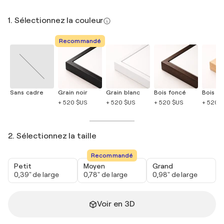
1. Sélectionnez la couleur
Recommandé
Sans cadre
Grain noir
Grain blanc
Bois foncé
Bois cla
+ 520 $US
+ 520 $US
+ 520 $US
+ 520 
2. Sélectionnez la taille
Recommandé
Petit
Moyen
Grand
0,39" de large
0,78" de large
0,98" de large
Voir en 3D