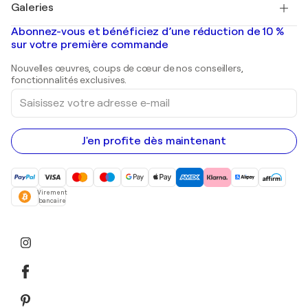
Galeries
Tableaux abstraits à vendre
Banksy
Peintures à l'huile
Mr. Brainwash
Galeries d'art en France
Abonnez-vous et bénéficiez d’une réduction de 10 %
Peintures de paysage
Shepard Fairey
Galeries d'art en Belgique
sur votre première commande
Estampes
Sculptures
Nouvelles œuvres, coups de cœur de nos conseillers,
Peintures acryliques
fonctionnalités exclusives.
Saisissez
votre
adresse
e-
mail
J'en profite dès maintenant
Virement
bancaire