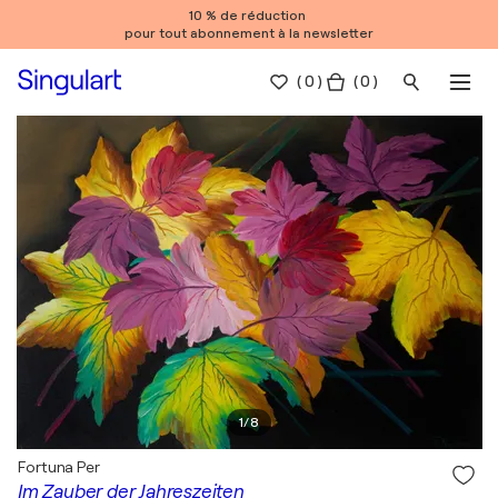
10 % de réduction
pour tout abonnement à la newsletter
(
0
)
( 0 )
1
/
8
Fortuna Per
Im Zauber der Jahreszeiten