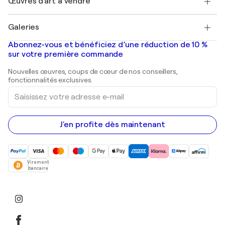
Œuvres d'art à vendre
Marc Chagall
Pablo Picasso
Tableaux à vendre
Salvador Dalí
Galeries
Tableaux abstraits à vendre
Banksy
Peintures à l'huile
Mr. Brainwash
Galeries d'art en France
Abonnez-vous et bénéficiez d’une réduction de 10 %
Peintures de paysage
Shepard Fairey
Galeries d'art en Belgique
sur votre première commande
Estampes
Sculptures
Nouvelles œuvres, coups de cœur de nos conseillers,
Peintures acryliques
fonctionnalités exclusives.
Saisissez
votre
adresse
e-
mail
J'en profite dès maintenant
Virement
bancaire