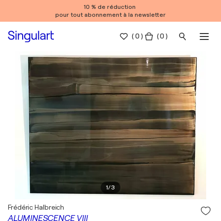
10 % de réduction
pour tout abonnement à la newsletter
(
0
)
( 0 )
1
/
3
Frédéric Halbreich
ALUMINESCENCE VIII