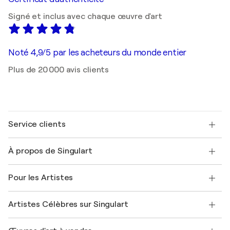
Signé et inclus avec chaque œuvre d'art
Noté 4,9/5 par les acheteurs du monde entier
Plus de 20 000 avis clients
Service clients
Nous contacter
À propos de Singulart
Expédition
Politique de retour
A propos de nous
Témoignages de clients
Pour les Artistes
FAQ
Offrir une carte cadeau
Sociétés affiliées
Rejoignez notre programme commercial
Rejoindre Singulart en tant qu'artiste
Nos artistes
Mon compte
Artistes Célèbres sur Singulart
Se connecter en tant qu'Artiste
Magazine Singulart
Protection acheteur
Emplois
+33 1 76 44 06 42
Henri Matisse
Découvrez une sélection d'art original