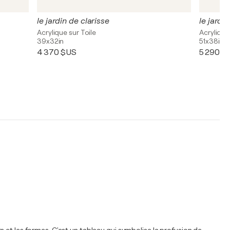
le jardin de clarisse
le jardin
Acrylique sur Toile
Acrylique
39x32in
51x38in
4 370 $US
5 290 $