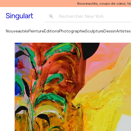
Nouveautés, coups de cœur, t
Rechercher 
New York
Photographie
Nouveautés
Peinture
Éditions
Photographie
Sculpture
Dessin
Artistes
Pop Art
Pablo Picasso