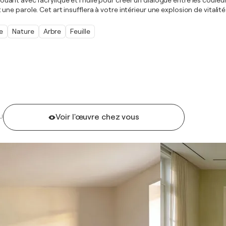
 jouant avec l'acrylique et l'huile pour créer un dialogue entre les coule
e parole. Cet art insufflera à votre intérieur une explosion de vitalité
e
Nature
Arbre
Feuille
Voir l'œuvre chez vous
U