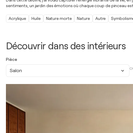
Dans cette œuvre, j'ai voulu capturer l'énergie vibrante de la vie, en
sentiments, un jardin des émotions où chaque coup de pinceau est un
Acrylique
Huile
Nature morte
Nature
Autre
Symbolism
Découvrir dans des intérieurs
Pièce
O
Salon