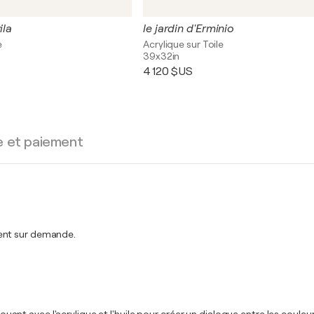
ila
le jardin d'Erminio
e
Acrylique sur Toile
39x32in
4 120 $US
e et paiement
ment sur demande.