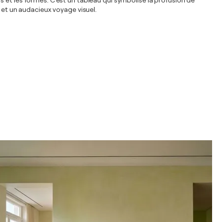
urs et les formes. C'est un tableau qui symbolise la profusion de
 et un audacieux voyage visuel.