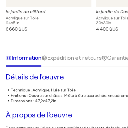
le jardin de clifford
le jardin de Dav
Acrylique sur Toile
Acrylique sur Toil
64x51in
39x39in
6 660 $US
4 400 $US
Information
Expédition et retours
Garanti
Détails de l'œuvre
Technique
:
Acrylique, Huile sur Toile
Finitions
:
Oeuvre sur châssis. Prête à être accrochée. Encadre
Dimensions
:
47,2x47,2in
À propos de l'oeuvre