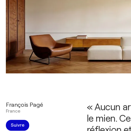
François Pagé
« Aucun ar
France
le mien. Ce 
Suivre
réflexion e