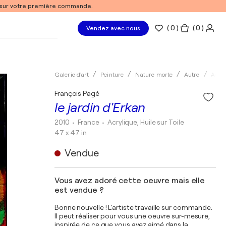
% sur votre première commande.
(
0
)
( 0 )
Vendez avec nous
Galerie d'art
Peinture
Nature morte
Autre
Acryl
François Pagé
le jardin d'Erkan
2010
• France
•
Acrylique, Huile sur Toile
47 x 47 in
Vendue
Vous avez adoré cette oeuvre mais elle
est vendue ?
Bonne nouvelle ! L'artiste travaille sur commande.
Il peut réaliser pour vous une oeuvre sur-mesure,
inspirée de ce que vous avez aimé dans la