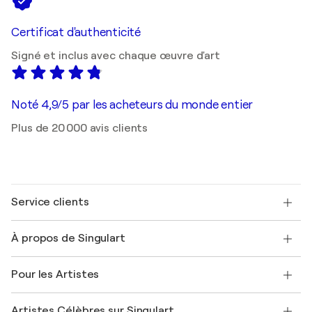
Certificat d'authenticité
Signé et inclus avec chaque œuvre d'art
Noté 4,9/5 par les acheteurs du monde entier
Plus de 20 000 avis clients
Service clients
Nous contacter
À propos de Singulart
Expédition
Politique de retour
A propos de nous
Témoignages de clients
Pour les Artistes
FAQ
Offrir une carte cadeau
Sociétés affiliées
Rejoignez notre programme commercial
Rejoindre Singulart en tant qu'artiste
Nos artistes
Mon compte
Artistes Célèbres sur Singulart