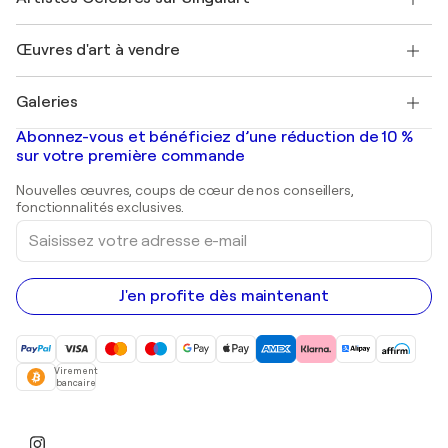
Se connecter en tant qu'Artiste
Magazine Singulart
Protection acheteur
Emplois
+33 1 76 44 06 42
Henri Matisse
Découvrez une sélection d'art original
Œuvres d'art à vendre
Marc Chagall
Pablo Picasso
Tableaux à vendre
Salvador Dalí
Galeries
Tableaux abstraits à vendre
Banksy
Peintures à l'huile
Mr. Brainwash
Galeries d'art en France
Abonnez-vous et bénéficiez d’une réduction de 10 %
Peintures de paysage
Shepard Fairey
Galeries d'art en Belgique
sur votre première commande
Estampes
Sculptures
Nouvelles œuvres, coups de cœur de nos conseillers,
Peintures acryliques
fonctionnalités exclusives.
Saisissez
votre
adresse
e-
mail
J'en profite dès maintenant
Virement
bancaire