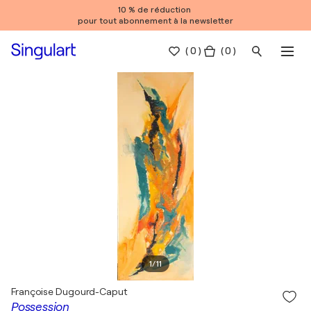
10 % de réduction
pour tout abonnement à la newsletter
(
0
)
( 0 )
1
/
11
Françoise Dugourd-Caput
Possession