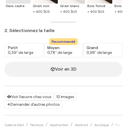
Sans cadre
Grain noir
Grain blanc
Bois foncé
Bois cla
+ 400 $US
+ 400 $US
+ 400 $US
+ 400 
2. Sélectionnez la taille
Recommandé
Petit
Moyen
Grand
0,39" de large
0,78" de large
0,98" de large
Voir en 3D
Voir l'œuvre chez vous
10 images
Demander d'autres photos
Galerie d'art
Peinture
Abstraction
Abstrait
Acrylique
Franço