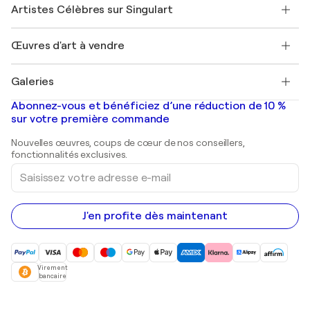
Nos artistes
Mon compte
Artistes Célèbres sur Singulart
Se connecter en tant qu'Artiste
Magazine Singulart
Protection acheteur
Emplois
+33 1 76 44 06 42
Henri Matisse
Découvrez une sélection d'art original
Œuvres d'art à vendre
Marc Chagall
Pablo Picasso
Tableaux à vendre
Salvador Dalí
Galeries
Tableaux abstraits à vendre
Banksy
Peintures à l'huile
Mr. Brainwash
Galeries d'art en France
Abonnez-vous et bénéficiez d’une réduction de 10 %
Peintures de paysage
Shepard Fairey
Galeries d'art en Belgique
sur votre première commande
Estampes
Sculptures
Nouvelles œuvres, coups de cœur de nos conseillers,
Peintures acryliques
fonctionnalités exclusives.
Saisissez
votre
adresse
e-
mail
J'en profite dès maintenant
Virement
bancaire