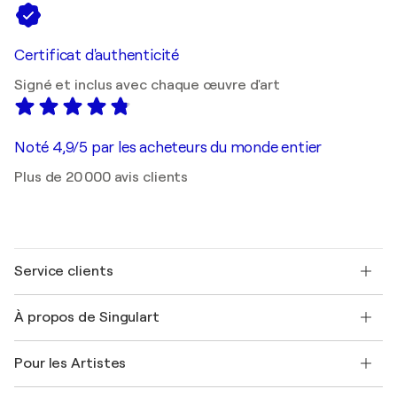
Certificat d'authenticité
Signé et inclus avec chaque œuvre d'art
Noté 4,9/5 par les acheteurs du monde entier
Plus de 20 000 avis clients
Service clients
Nous contacter
À propos de Singulart
Expédition
Politique de retour
A propos de nous
Témoignages de clients
Pour les Artistes
FAQ
Offrir une carte cadeau
Sociétés affiliées
Rejoignez notre programme commercial
Rejoindre Singulart en tant qu'artiste