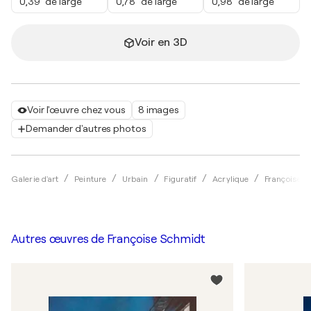
0,39" de large
0,78" de large
0,98" de large
Voir en 3D
Voir l'œuvre chez vous
8 images
Demander d'autres photos
Galerie d'art
Peinture
Urbain
Figuratif
Acrylique
Françoise S
Autres œuvres de
Françoise Schmidt