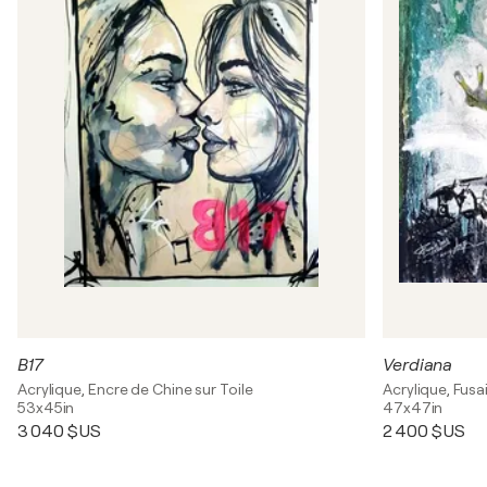
B17
Verdiana
Acrylique, Encre de Chine sur Toile
Acrylique, Fusai
53x45in
47x47in
3 040 $US
2 400 $US