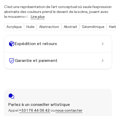
C'est une représentation de l'art conceptuel où seule l'expression
abstraite des couleurs prend le devant de la scène, jouant avec
le mouvement
…
Lire plus
Acrylique
Huile
Abstraction
Abstrait
Géométrique
Her
Expédition et retours
Garantie et paiement
Parlez à un conseiller artistique
Appel
+33 1 76 44 06 42
ou
nous contacter