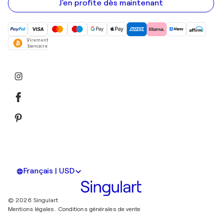
mail
J'en profite dès maintenant
Virement
bancaire
Français | USD
© 2026 Singulart
Mentions légales.
Conditions générales de vente