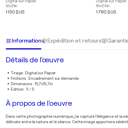
Digital sur Papier
Digital sur Papier
12x21in
16x24in
1 130 $US
1 760 $US
Information
Expédition et retours
Garanti
Détails de l'œuvre
Tirage
:
Digital sur Papier
Finitions
:
Encadrement sur demande
Dimensions
:
15,7x15,7in
Edition
:
5 / 5
À propos de l'oeuvre
Dans cette photographie numérique, j'ai capturé l'élégance et la s
délicate entre la nature et le silence. Cette image apportera séréni