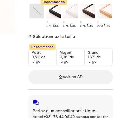
Recommandé
+
+
+
+
+
270 $US
270 $US
270 $US
270 $US
27
2. Sélectionnez la taille
Recommandé
Petit
Moyen
Grand
0,59" de
0,98" de
1,37" de
large
large
large
Voir en 3D
Parlez à un conseiller artistique
Appel
+33 1 76 44 06 42
ou
nous contacter