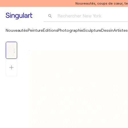
Nouveautés, coups de cœur, t
Rechercher 
New York
Photographie
Nouveautés
Peinture
Éditions
Photographie
Sculpture
Dessin
Artistes
Pop Art
Pablo Picasso