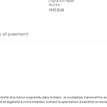
Digital sur Papier
16x24in
1 510 $US
e et paiement
érénité d'un héron suspendu dans le blanc. Je souhaitais transmettre u
té et légèreté à votre intérieur, invitant le spectateur à s'arrêter un 