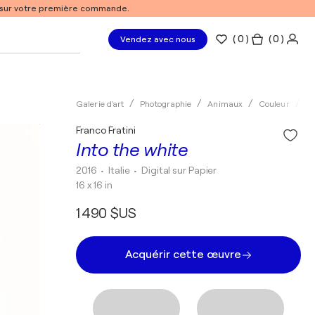
% sur votre première commande.
(
0
)
( 0 )
Vendez avec nous
Galerie d'art
Photographie
Animaux
Couleur
Di
Franco Fratini
Into the white
2016
• Italie
•
Digital sur Papier
16 x 16 in
1 490 $US
Acquérir cette œuvre