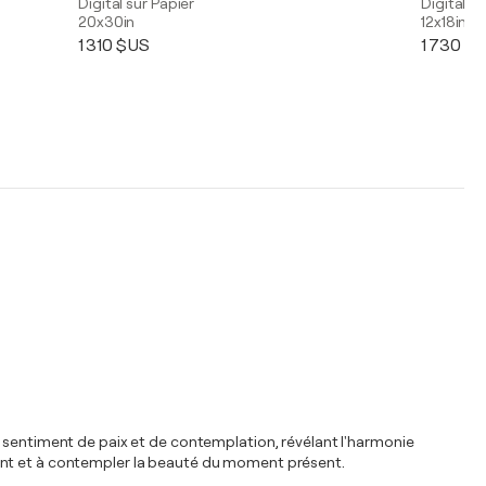
Digital sur Papier
Digital su
20x30in
12x18in
1 310 $US
1 730 $
n sentiment de paix et de contemplation, révélant l'harmonie
instant et à contempler la beauté du moment présent.