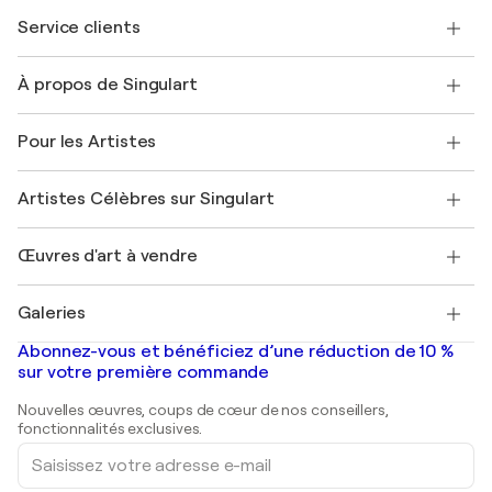
Service clients
Nous contacter
À propos de Singulart
Expédition
Politique de retour
A propos de nous
Témoignages de clients
Pour les Artistes
FAQ
Offrir une carte cadeau
Sociétés affiliées
Rejoignez notre programme commercial
Rejoindre Singulart en tant qu'artiste
Nos artistes
Mon compte
Artistes Célèbres sur Singulart
Se connecter en tant qu'Artiste
Magazine Singulart
Protection acheteur
Emplois
+33 1 76 44 06 42
Henri Matisse
Découvrez une sélection d'art original
Œuvres d'art à vendre
Marc Chagall
Pablo Picasso
Tableaux à vendre
Salvador Dalí
Galeries
Tableaux abstraits à vendre
Banksy
Peintures à l'huile
Mr. Brainwash
Galeries d'art en France
Abonnez-vous et bénéficiez d’une réduction de 10 %
Peintures de paysage
Shepard Fairey
Galeries d'art en Belgique
sur votre première commande
Estampes
Sculptures
Nouvelles œuvres, coups de cœur de nos conseillers,
Peintures acryliques
fonctionnalités exclusives.
Saisissez
votre
adresse