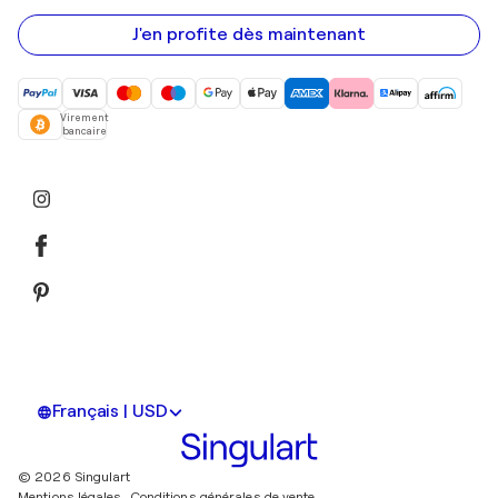
e-
mail
J'en profite dès maintenant
Virement
bancaire
Français | USD
© 2026 Singulart
Mentions légales.
Conditions générales de vente