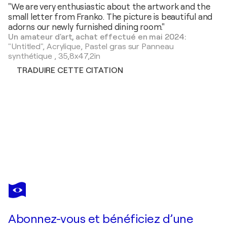
"We are very enthusiastic about the artwork and the
small letter from Franko. The picture is beautiful and
adorns our newly furnished dining room."
Un amateur d'art, achat effectué en mai 2024:
"Untitled",
Acrylique, Pastel gras sur Panneau
synthétique
,
35,8x47,2in
TRADUIRE CETTE CITATION
FRANKO TENCIC
Personal time machine 1
2 110 $US
Faire une offre
Acquérir
Abonnez-vous et bénéficiez d’une