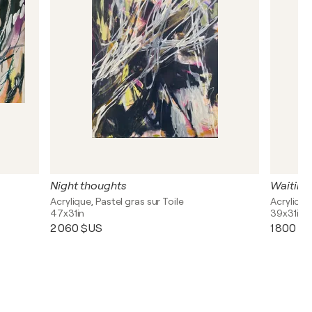
Night thoughts
Waiting
Acrylique, Pastel gras sur Toile
Acrylique,
47x31in
39x31in
2 060 $US
1 800 $