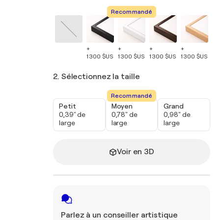
Recommandé
+
+
+
+
+
1 300 $US
1 300 $US
1 300 $US
1 300 $US
1 
2. Sélectionnez la taille
Recommandé
Petit
Moyen
Grand
0,39" de
0,78" de
0,98" de
large
large
large
Voir en 3D
Parlez à un conseiller artistique