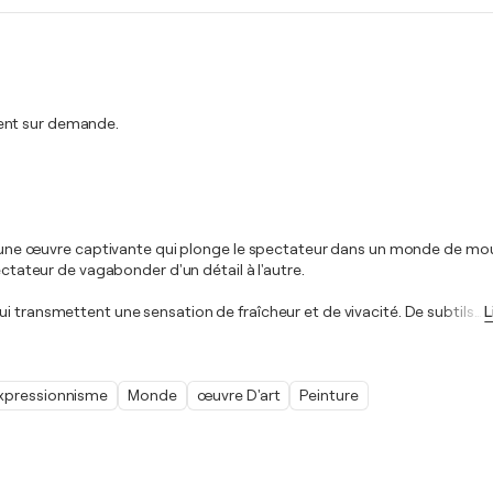
ment sur demande.
 est une œuvre captivante qui plonge le spectateur dans un monde de m
ectateur de vagabonder d'un détail à l'autre.
i transmettent une sensation de fraîcheur et de vivacité. De subtils
…
L
xpressionnisme
Monde
œuvre D'art
Peinture