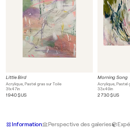
Little Bird
Morning Song
Acrylique, Pastel gras sur Toile
Acrylique, Pastel 
31x47in
33x49in
1 940 $US
2 730 $US
Information
Perspective des galeries
Expé