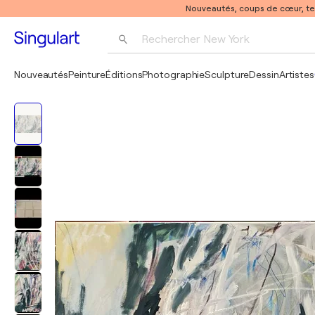
Nouveautés, coups de cœur, t
Rechercher 
New York
Photographie
Nouveautés
Peinture
Éditions
Photographie
Sculpture
Dessin
Artistes
Pop Art
Pablo Picasso