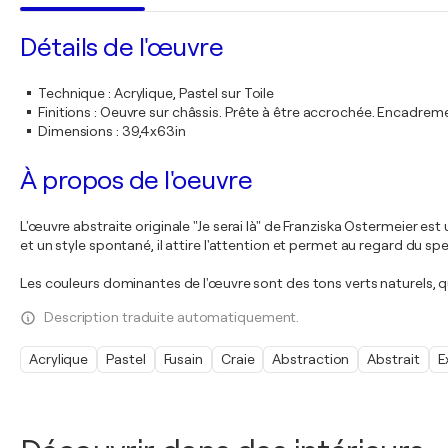
Détails de l'œuvre
Technique
:
Acrylique, Pastel sur Toile
Finitions
:
Oeuvre sur châssis. Prête à être accrochée. Encadre
Dimensions
:
39,4x63in
À propos de l'oeuvre
L'œuvre abstraite originale "Je serai là" de Franziska Ostermeier
et un style spontané, il attire l'attention et permet au regard du sp
Les couleurs dominantes de l'œuvre sont des tons verts naturels, qu
Description traduite automatiquement.
Acrylique
Pastel
Fusain
Craie
Abstraction
Abstrait
E