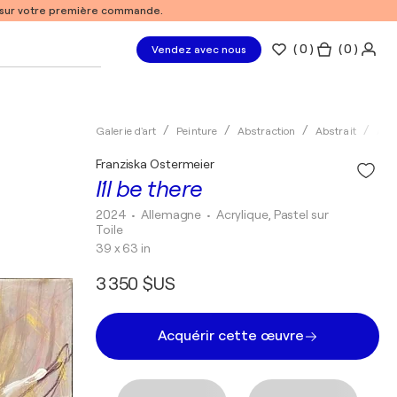
% sur votre première commande.
(
0
)
( 0 )
Vendez avec nous
Galerie d'art
Peinture
Abstraction
Abstrait
Acry
Franziska Ostermeier
I´ll be there
2024
• Allemagne
•
Acrylique, Pastel sur
Toile
39 x 63 in
3 350 $US
Acquérir cette œuvre