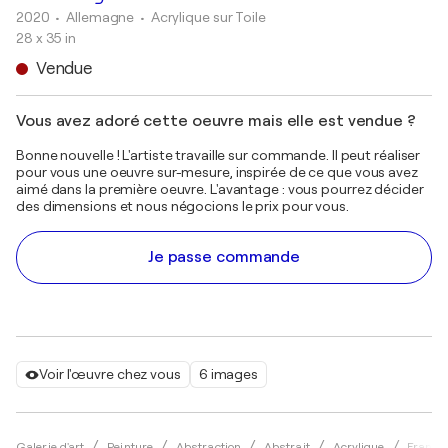
2020
• Allemagne
•
Acrylique sur Toile
28 x 35 in
Vendue
Vous avez adoré cette oeuvre mais elle est vendue ?
Bonne nouvelle ! L'artiste travaille sur commande. Il peut réaliser
pour vous une oeuvre sur-mesure, inspirée de ce que vous avez
aimé dans la première oeuvre. L'avantage : vous pourrez décider
des dimensions et nous négocions le prix pour vous.
Je passe commande
Voir l'œuvre chez vous
6 images
Galerie d'art
Peinture
Abstraction
Abstrait
Acrylique
Franzis