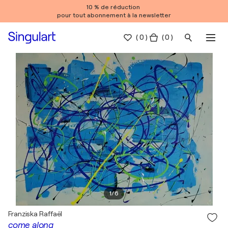
10 % de réduction
pour tout abonnement à la newsletter
(
0
)
( 0 )
1
/
6
Franziska Raffaël
come along