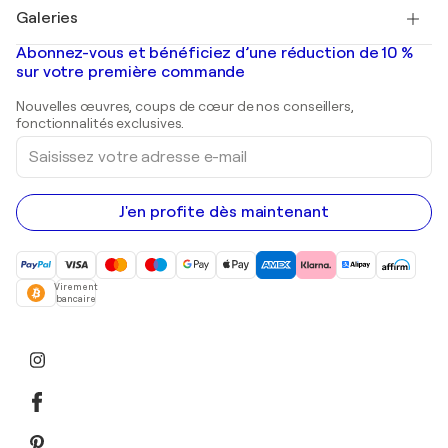
Tableaux à vendre
Salvador Dalí
Galeries
Tableaux abstraits à vendre
Banksy
Peintures à l'huile
Mr. Brainwash
Galeries d'art en France
Abonnez-vous et bénéficiez d’une réduction de 10 %
Peintures de paysage
Shepard Fairey
Galeries d'art en Belgique
sur votre première commande
Estampes
Sculptures
Nouvelles œuvres, coups de cœur de nos conseillers,
Peintures acryliques
fonctionnalités exclusives.
Saisissez
votre
adresse
e-
mail
J'en profite dès maintenant
Virement
bancaire