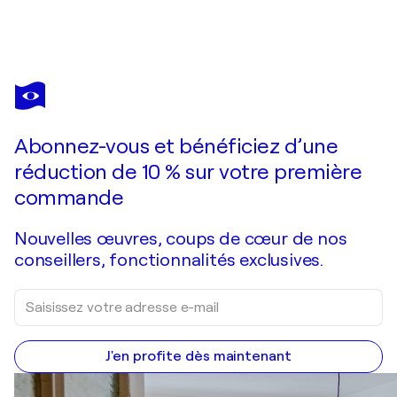
FRANZISKA
RAFFAËL
Vous avez adoré cette oeuvre mais elle est vendue ?
come along
Abonnez-vous et bénéficiez d’une
Je passe commande
réduction de 10 % sur votre première
commande
Nouvelles œuvres, coups de cœur de nos
conseillers, fonctionnalités exclusives.
J'en profite dès maintenant