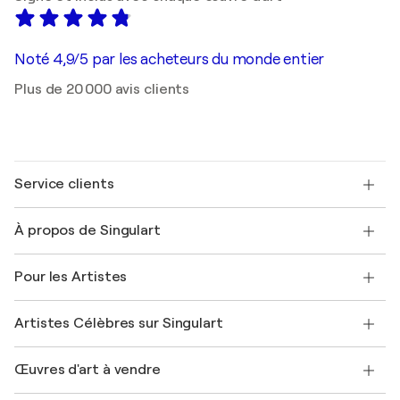
Noté 4,9/5 par les acheteurs du monde entier
Plus de 20 000 avis clients
Service clients
Nous contacter
À propos de Singulart
Expédition
Politique de retour
A propos de nous
Témoignages de clients
Pour les Artistes
FAQ
Offrir une carte cadeau
Sociétés affiliées
Rejoignez notre programme commercial
Rejoindre Singulart en tant qu'artiste
Nos artistes
Mon compte
Artistes Célèbres sur Singulart
Se connecter en tant qu'Artiste
Magazine Singulart
Protection acheteur
Emplois
+33 1 76 44 06 42
Henri Matisse
Découvrez une sélection d'art original
Œuvres d'art à vendre
Marc Chagall
Pablo Picasso