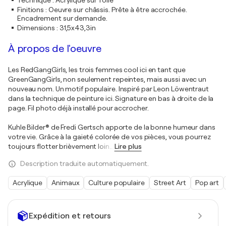
Technique
:
Acrylique sur Toile
Finitions
:
Oeuvre sur châssis. Prête à être accrochée.
Encadrement sur demande.
Dimensions
:
31,5x43,3in
À propos de l'oeuvre
Les RedGangGirls, les trois femmes cool ici en tant que
GreenGangGirls, non seulement repeintes, mais aussi avec un
nouveau nom. Un motif populaire. Inspiré par Leon Löwentraut
dans la technique de peinture ici. Signature en bas à droite de la
page. Fil photo déjà installé pour accrocher.
Kuhle Bilder® de Fredi Gertsch apporte de la bonne humeur dans
votre vie. Grâce à la gaieté colorée de vos pièces, vous pourrez
toujours flotter brièvement loin
…
Lire plus
Description traduite automatiquement.
Acrylique
Animaux
Culture populaire
Street Art
Pop art
Expédition et retours