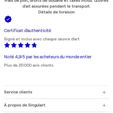
Frais de port, droits de douane et taxes inclus. Œuvres
d'art assurées pendant le transport.
Détails de livraison
Certificat d'authenticité
Signé et inclus avec chaque œuvre d'art
Noté 4,9/5 par les acheteurs du monde entier
Plus de 20 000 avis clients
Service clients
Nous contacter
À propos de Singulart
Expédition
Politique de retour