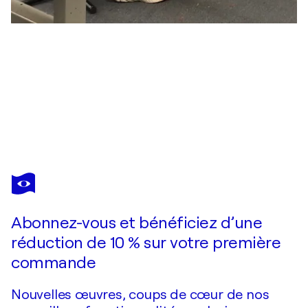
FREDI
GERTSCH
Vous avez adoré cette oeuvre mais elle est vendue ?
GreenGangGirls
Abonnez-vous et bénéficiez d’une
Je passe commande
réduction de 10 % sur votre première
commande
Nouvelles œuvres, coups de cœur de nos