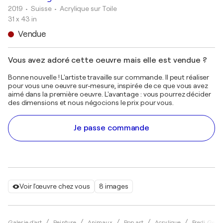
2019
• Suisse
•
Acrylique sur Toile
31 x 43 in
Vendue
Vous avez adoré cette oeuvre mais elle est vendue ?
Bonne nouvelle ! L'artiste travaille sur commande. Il peut réaliser
pour vous une oeuvre sur-mesure, inspirée de ce que vous avez
aimé dans la première oeuvre. L'avantage : vous pourrez décider
des dimensions et nous négocions le prix pour vous.
Je passe commande
Voir l'œuvre chez vous
8 images
Galerie d'art
Peinture
Animaux
Pop art
Acrylique
Fredi Gert