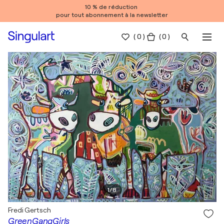
10 % de réduction
pour tout abonnement à la newsletter
(
0
)
( 0 )
1
/
8
Fredi Gertsch
GreenGangGirls