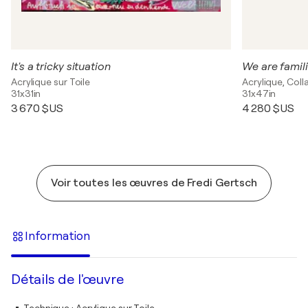
It's a tricky situation
We are famil
Acrylique sur Toile
Acrylique, Coll
31x31in
31x47in
3 670 $US
4 280 $US
Voir toutes les œuvres de Fredi Gertsch
Information
Détails de l'œuvre