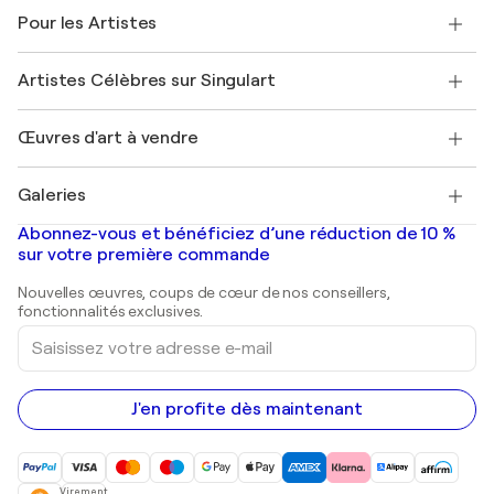
A propos de nous
Témoignages de clients
Pour les Artistes
FAQ
Offrir une carte cadeau
Sociétés affiliées
Rejoignez notre programme commercial
Rejoindre Singulart en tant qu'artiste
Nos artistes
Mon compte
Artistes Célèbres sur Singulart
Se connecter en tant qu'Artiste
Magazine Singulart
Protection acheteur
Emplois
+33 1 76 44 06 42
Henri Matisse
Découvrez une sélection d'art original
Œuvres d'art à vendre
Marc Chagall
Pablo Picasso
Tableaux à vendre
Salvador Dalí
Galeries
Tableaux abstraits à vendre
Banksy
Peintures à l'huile
Mr. Brainwash
Galeries d'art en France
Abonnez-vous et bénéficiez d’une réduction de 10 %
Peintures de paysage
Shepard Fairey
Galeries d'art en Belgique
sur votre première commande
Estampes
Sculptures
Nouvelles œuvres, coups de cœur de nos conseillers,
Peintures acryliques
fonctionnalités exclusives.
Saisissez
votre
adresse
e-
mail
J'en profite dès maintenant
Virement