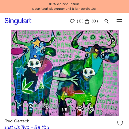
10 % de réduction
pour tout abonnement à la newsletter
(
0
)
( 0 )
1
/
11
Fredi Gertsch
Just Us Two – Be You