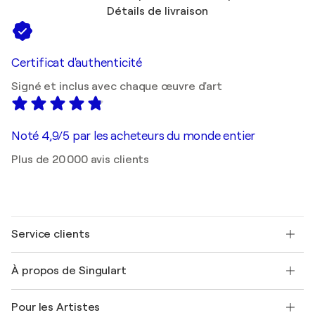
Détails de livraison
Certificat d'authenticité
Signé et inclus avec chaque œuvre d'art
Noté 4,9/5 par les acheteurs du monde entier
Plus de 20 000 avis clients
Service clients
Nous contacter
À propos de Singulart
Expédition
Politique de retour
A propos de nous
Témoignages de clients
Pour les Artistes
FAQ
Offrir une carte cadeau