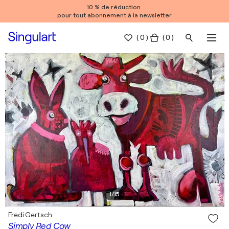
10 % de réduction
pour tout abonnement à la newsletter
(
0
)
( 0 )
1
/
15
Fredi Gertsch
Simply Red Cow