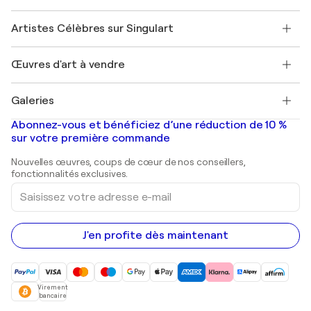
Sociétés affiliées
Rejoignez notre programme commercial
Rejoindre Singulart en tant qu'artiste
Nos artistes
Mon compte
Artistes Célèbres sur Singulart
Se connecter en tant qu'Artiste
Magazine Singulart
Protection acheteur
Emplois
+33 1 76 44 06 42
Henri Matisse
Découvrez une sélection d'art original
Œuvres d'art à vendre
Marc Chagall
Pablo Picasso
Tableaux à vendre
Salvador Dalí
Galeries
Tableaux abstraits à vendre
Banksy
Peintures à l'huile
Mr. Brainwash
Galeries d'art en France
Abonnez-vous et bénéficiez d’une réduction de 10 %
Peintures de paysage
Shepard Fairey
Galeries d'art en Belgique
sur votre première commande
Estampes
Sculptures
Nouvelles œuvres, coups de cœur de nos conseillers,
Peintures acryliques
fonctionnalités exclusives.
Saisissez
votre
adresse
e-
mail
J'en profite dès maintenant
Virement
bancaire