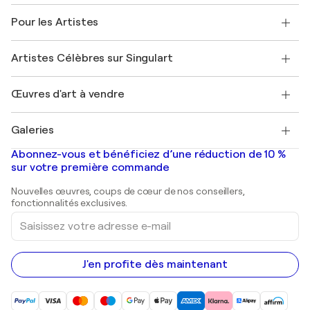
Politique de retour
A propos de nous
Témoignages de clients
Pour les Artistes
FAQ
Offrir une carte cadeau
Sociétés affiliées
Rejoignez notre programme commercial
Rejoindre Singulart en tant qu'artiste
Nos artistes
Mon compte
Artistes Célèbres sur Singulart
Se connecter en tant qu'Artiste
Magazine Singulart
Protection acheteur
Emplois
+33 1 76 44 06 42
Henri Matisse
Découvrez une sélection d'art original
Œuvres d'art à vendre
Marc Chagall
Pablo Picasso
Tableaux à vendre
Salvador Dalí
Galeries
Tableaux abstraits à vendre
Banksy
Peintures à l'huile
Mr. Brainwash
Galeries d'art en France
Abonnez-vous et bénéficiez d’une réduction de 10 %
Peintures de paysage
Shepard Fairey
Galeries d'art en Belgique
sur votre première commande
Estampes
Sculptures
Nouvelles œuvres, coups de cœur de nos conseillers,
Peintures acryliques
fonctionnalités exclusives.
Saisissez
votre
adresse
e-
mail
J'en profite dès maintenant