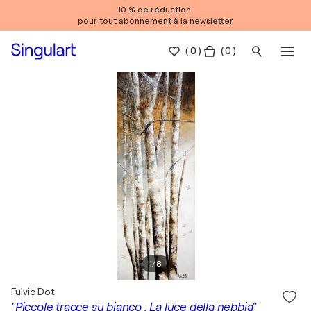
10 % de réduction
pour tout abonnement à la newsletter
(
0
)
( 0 )
1
/
8
Fulvio Dot
"Piccole tracce su bianco . La luce della nebbia"