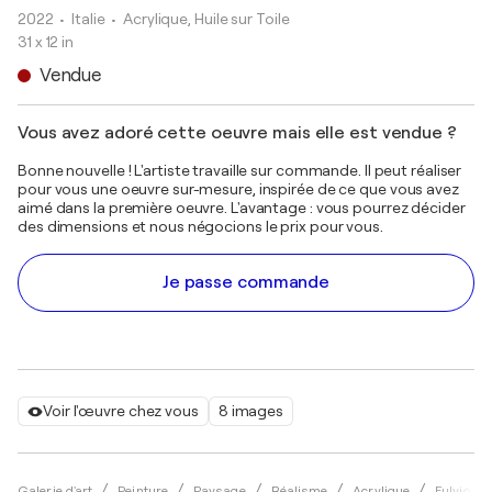
2022
• Italie
•
Acrylique, Huile sur Toile
31 x 12 in
Vendue
Vous avez adoré cette oeuvre mais elle est vendue ?
Bonne nouvelle ! L'artiste travaille sur commande. Il peut réaliser
pour vous une oeuvre sur-mesure, inspirée de ce que vous avez
aimé dans la première oeuvre. L'avantage : vous pourrez décider
des dimensions et nous négocions le prix pour vous.
Je passe commande
Voir l'œuvre chez vous
8 images
Galerie d'art
Peinture
Paysage
Réalisme
Acrylique
Fulvio Do