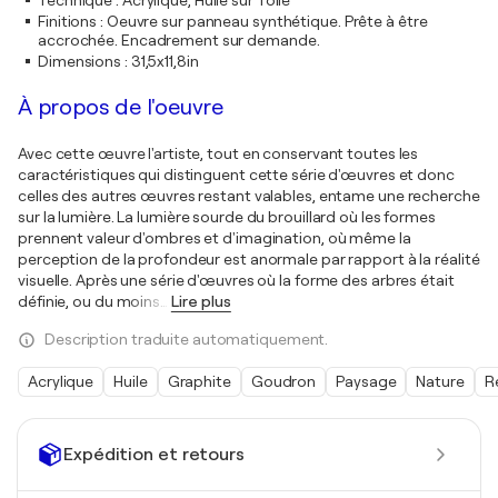
Technique
:
Acrylique, Huile sur Toile
Finitions
:
Oeuvre sur panneau synthétique. Prête à être
accrochée. Encadrement sur demande.
Dimensions
:
31,5x11,8in
À propos de l'oeuvre
Avec cette œuvre l'artiste, tout en conservant toutes les
caractéristiques qui distinguent cette série d'œuvres et donc
celles des autres œuvres restant valables, entame une recherche
sur la lumière. La lumière sourde du brouillard où les formes
prennent valeur d'ombres et d'imagination, où même la
perception de la profondeur est anormale par rapport à la réalité
visuelle. Après une série d'œuvres où la forme des arbres était
définie, ou du moins
…
Lire plus
Description traduite automatiquement.
Acrylique
Huile
Graphite
Goudron
Paysage
Nature
R
Expédition et retours