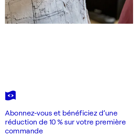
FULVIO
DOT
Vous avez adoré cette oeuvre mais elle est vendue ?
"Piccole tracce su bianco . La luce della nebbia"
Abonnez-vous et bénéficiez d’une
Je passe commande
réduction de 10 % sur votre première
commande