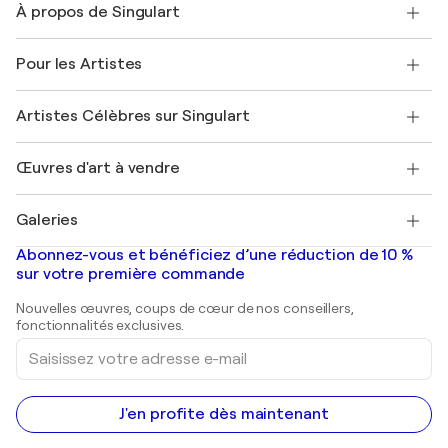
À propos de Singulart
Expédition
Politique de retour
A propos de nous
Témoignages de clients
Pour les Artistes
FAQ
Offrir une carte cadeau
Sociétés affiliées
Rejoignez notre programme commercial
Rejoindre Singulart en tant qu'artiste
Nos artistes
Mon compte
Artistes Célèbres sur Singulart
Se connecter en tant qu'Artiste
Magazine Singulart
Protection acheteur
Emplois
+33 1 76 44 06 42
Henri Matisse
Découvrez une sélection d'art original
Œuvres d'art à vendre
Marc Chagall
Pablo Picasso
Tableaux à vendre
Salvador Dalí
Galeries
Tableaux abstraits à vendre
Banksy
Peintures à l'huile
Mr. Brainwash
Galeries d'art en France
Abonnez-vous et bénéficiez d’une réduction de 10 %
Peintures de paysage
Shepard Fairey
Galeries d'art en Belgique
sur votre première commande
Estampes
Sculptures
Nouvelles œuvres, coups de cœur de nos conseillers,
Peintures acryliques
fonctionnalités exclusives.
Saisissez
votre
adresse
e-
mail
J'en profite dès maintenant