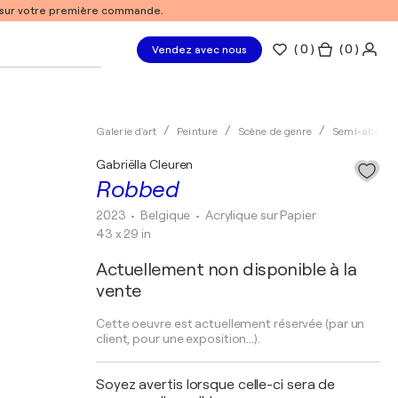
% sur votre première commande.
(
0
)
( 0 )
Vendez avec nous
Galerie d'art
Peinture
Scène de genre
Semi-abstrai
Gabriëlla Cleuren
Robbed
2023
• Belgique
•
Acrylique sur Papier
43 x 29 in
Actuellement non disponible à la
vente
Cette oeuvre est actuellement réservée (par un
client, pour une exposition...).
Soyez avertis lorsque celle-ci sera de