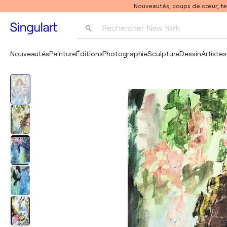
Nouveautés, coups de cœur, t
Rechercher 
New York
Photographie
Nouveautés
Peinture
Éditions
Photographie
Sculpture
Dessin
Artistes
Pop Art
Pablo Picasso