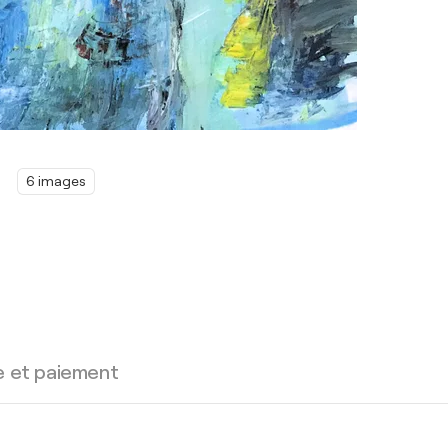
6 images
e et paiement