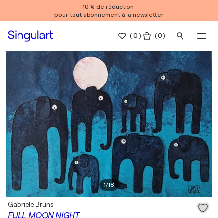
10 % de réduction
pour tout abonnement à la newsletter
(
0
)
( 0 )
1
/
18
Gabriele Bruns
FULL MOON NIGHT