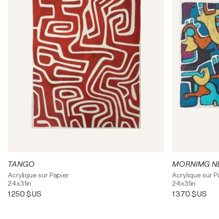
TANGO
MORNIMG N
Acrylique sur Papier
Acrylique sur P
24x31in
24x31in
1 250 $US
1 370 $US