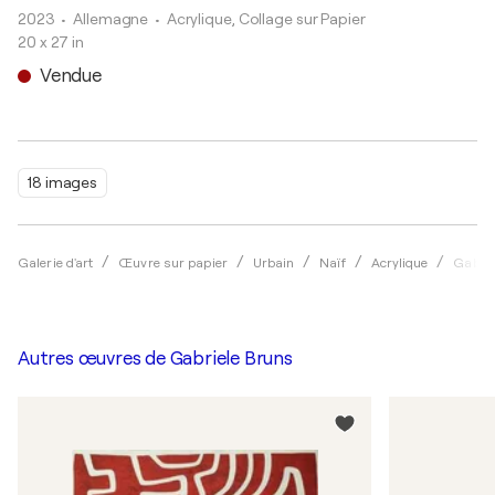
2023
• Allemagne
•
Acrylique, Collage sur Papier
20 x 27 in
Vendue
18 images
Galerie d'art
Œuvre sur papier
Urbain
Naïf
Acrylique
Gabrie
Autres œuvres de
Gabriele Bruns