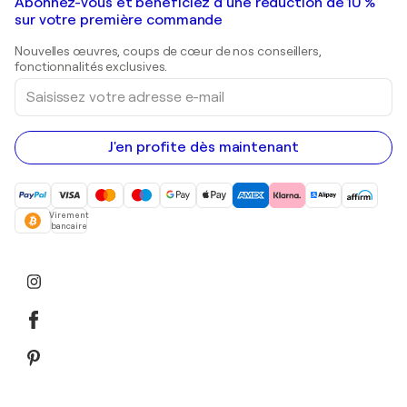
Galeries d'art en France
Abonnez-vous et bénéficiez d’une réduction de 10 %
Peintures de paysage
Shepard Fairey
Galeries d'art en Belgique
sur votre première commande
Estampes
Sculptures
Nouvelles œuvres, coups de cœur de nos conseillers,
Peintures acryliques
fonctionnalités exclusives.
Saisissez
votre
adresse
e-
mail
J'en profite dès maintenant
Virement
bancaire