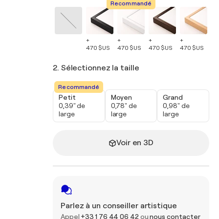
Recommandé
+
+
+
+
+
470 $US
470 $US
470 $US
470 $US
47
2. Sélectionnez la taille
Recommandé
Petit
Moyen
Grand
0,39" de
0,78" de
0,98" de
large
large
large
Voir en 3D
Parlez à un conseiller artistique
Appel
+33 1 76 44 06 42
ou
nous contacter