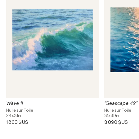
Wave 11
“Seascape 42”
Huile sur Toile
Huile sur Toile
24x31in
31x39in
1 860 $US
3 090 $US