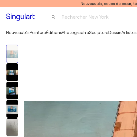
Nouveautés, coups de cœur, t
Rechercher 
New York
Photographie
Nouveautés
Peinture
Éditions
Photographie
Sculpture
Dessin
Artistes
Pop Art
Pablo Picasso