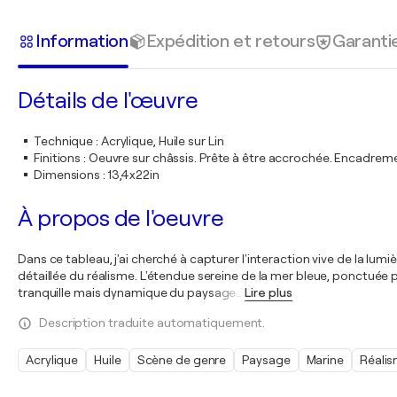
Information
Expédition et retours
Garanti
Détails de l'œuvre
Technique
:
Acrylique, Huile sur Lin
Finitions
:
Oeuvre sur châssis. Prête à être accrochée. Encadre
Dimensions
:
13,4x22in
À propos de l'oeuvre
Dans ce tableau, j'ai cherché à capturer l'interaction vive de la lumiè
détaillée du réalisme. L'étendue sereine de la mer bleue, ponctuée p
tranquille mais dynamique du paysage
…
Lire plus
Description traduite automatiquement.
Acrylique
Huile
Scène de genre
Paysage
Marine
Réali