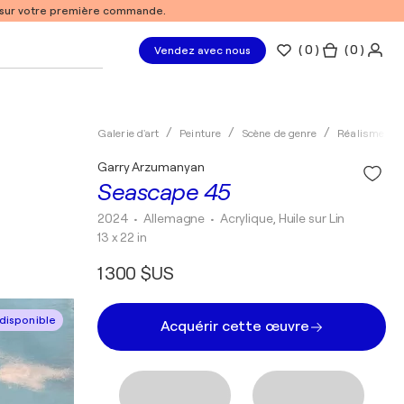
% sur votre première commande.
(
0
)
( 0 )
Vendez avec nous
Galerie d'art
Peinture
Scène de genre
Réalisme
Garry Arzumanyan
Seascape 45
2024
• Allemagne
•
Acrylique, Huile sur Lin
13 x 22 in
1 300 $US
disponible
Acquérir cette œuvre