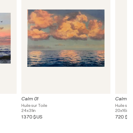
Calm 01
Calm 0
Huile sur Toile
Huile sur 
24x31in
20x16in
1 370 $US
720 $U