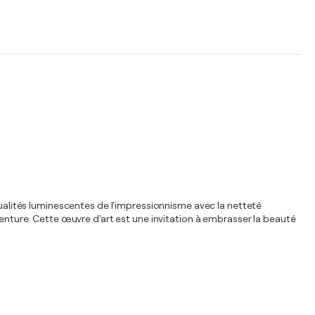
les qualités luminescentes de l'impressionnisme avec la netteté
venture. Cette œuvre d'art est une invitation à embrasser la beauté