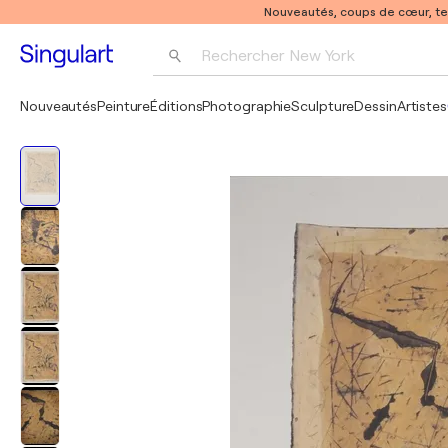
Nouveautés, coups de cœur, t
Rechercher 
New York
Photographie
Nouveautés
Peinture
Éditions
Photographie
Sculpture
Dessin
Artistes
Pop Art
Pablo Picasso