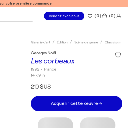
% sur votre première commande.
(
0
)
( 0 )
Vendez avec nous
Galerie d'art
Édition
Scène de genre
Classique
Georges Noël
Les corbeaux
1992
• France
14 x 9 in
210 $US
Acquérir cette œuvre