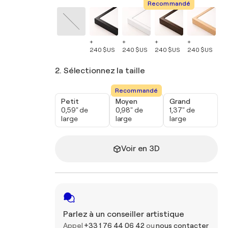
Recommandé
+
+
+
+
+
240 $US
240 $US
240 $US
240 $US
24
2. Sélectionnez la taille
Recommandé
Petit
Moyen
Grand
0,59" de
0,98" de
1,37" de
large
large
large
Voir en 3D
Parlez à un conseiller artistique
Appel
+33 1 76 44 06 42
ou
nous contacter